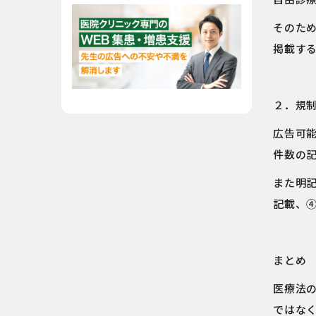
そのた
掲載す
２．規
広告可
件数の
また明
記載、
まとめ
医療法
ではな