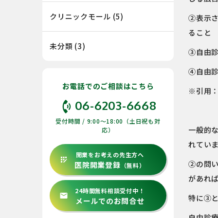
クリニックモール
(5)
②表示
ること
未分類
(3)
③自由
④自由
お電話でのご相談はこちら
※引用
phone_in_talk
06-6203-6668
受付時間 / 9:00〜18:00（土日祝も対
一般的
応）
れてい
開業をお考えの先生方へ
app_registration
②の問
医院開業登録
（無料）
があれ
24時間無料相談受付中！
email
特に③
メールでのお問合せ
自由診