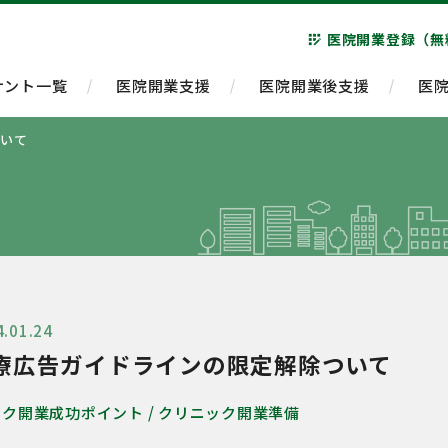
医院開業登録（無
app_registration
ナント一覧
医院開業支援
医院開業後支援
医
いて
4.01.24
療広告ガイドラインの限定解除ついて
ック開業成功ポイント
/
クリニック開業準備