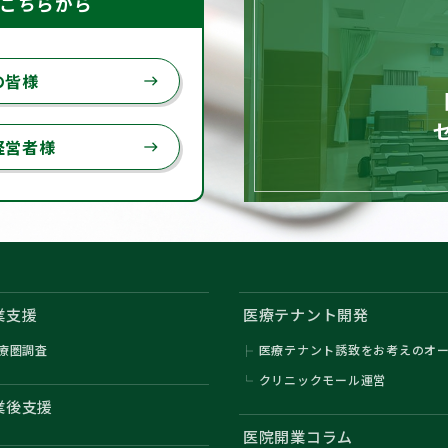
はこちらから
の皆様
east
経営者様
east
業支援
医療テナント開発
療圏調査
医療テナント誘致をお考えのオ
クリニックモール運営
業後支援
医院開業コラム