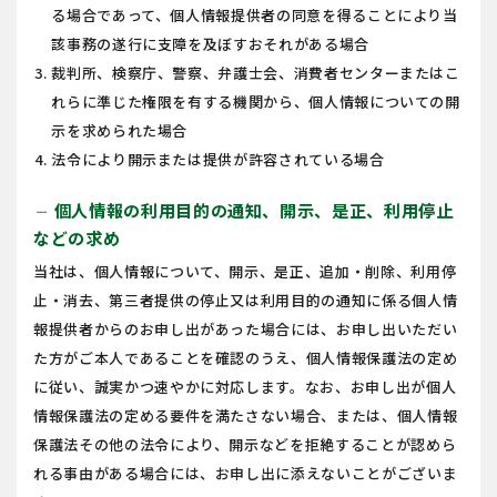
る場合であって、個人情報提供者の同意を得ることにより当
該事務の遂行に支障を及ぼすおそれがある場合
裁判所、検察庁、警察、弁護士会、消費者センターまたはこ
れらに準じた権限を有する機関から、個人情報についての開
示を求められた場合
法令により開示または提供が許容されている場合
個人情報の利用目的の通知、開示、是正、利用停止
remove
などの求め
当社は、個人情報について、開示、是正、追加・削除、利用停
止・消去、第三者提供の停止又は利用目的の通知に係る個人情
報提供者からのお申し出があった場合には、お申し出いただい
た方がご本人であることを確認のうえ、個人情報保護法の定め
に従い、誠実かつ速やかに対応します。なお、お申し出が個人
情報保護法の定める要件を満たさない場合、または、個人情報
保護法その他の法令により、開示などを拒絶することが認めら
れる事由がある場合には、お申し出に添えないことがございま