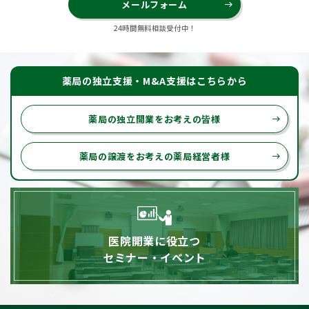
メールフォーム
east
24時間無料相談受付中！
薬局の独立支援・M&A支援はこちらから
薬局の独立開業をお考えの皆様
east
薬局の譲渡をお考えの薬局経営者様
east
医院開業に役立つ
セミナー・イベント