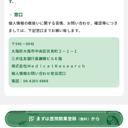
す。
窓口
remove
個人情報の取扱いに関する苦情、お問い合わせ、確認等につき
ましては、下記窓口までお願い致します。
〒541－0041
大阪府大阪市中央区伏見町２－１－１
三井住友銀行高麗橋ビル６階
株式会社ＭｅｄｉｃａｌＲｅｓｅａｒｃｈ
個人情報お問い合わせ担当窓口
電話：06-6203-6668
まずは医院開業登録
から
app_registration
（無料）