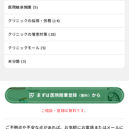
医院継承開業
(5)
クリニックの採用・労務
(14)
クリニックの増患対策
(28)
クリニックモール
(5)
未分類
(3)
まずは医院開業登録
から
app_registration
（無料）
ご相談・登録は無料です。
ご不明点や不安な点があれば、お気軽にお電話またはメールに