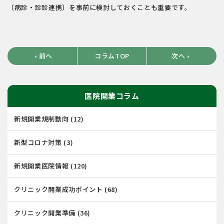
（病診・診診連携）を事前に検討しておくことも重要です。
前へ
コラムTOP
次へ
arrow_left
arrow_right
医院開業コラム
新規開業規制動向
(12)
新型コロナ対策
(3)
新規開業医院情報
(120)
クリニック開業成功ポイント
(68)
クリニック開業準備
(36)