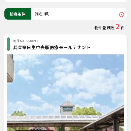
検索条件
猪名川町
highlight_off
2
物件登録数
件
物件No.KS0893
兵庫県日生中央駅医療モールテナント