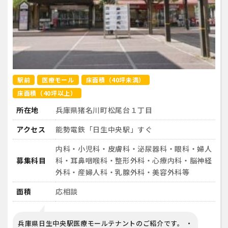
駅前
医療モール
床面積（40坪未満）
床面積（40坪以上）
所在地
兵庫県猪名川町松尾台１丁目
アクセス
能勢電鉄「日生中央駅」すぐ
内科・小児科・皮膚科・泌尿器科・眼科・婦人
募集科目
科・耳鼻咽喉科・整形外科・心療内科・脳神経
外科・産婦人科・乳腺外科・美容外科等
面積
応相談
兵庫県日生中央駅医療モールテナントのご紹介です。 ・