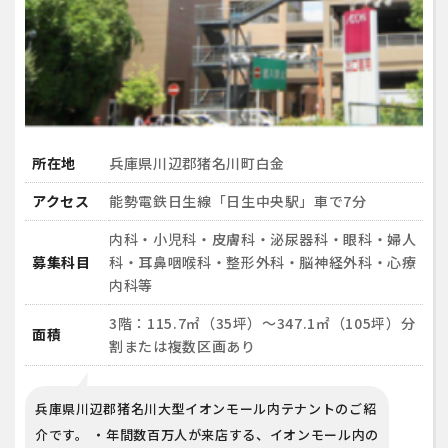
所在地
兵庫県川辺郡猪名川町白金
アクセス
能勢電鉄日生線「日生中央駅」車で7分
内科・小児科・皮膚科・泌尿器科・眼科・婦人
募集科目
科・耳鼻咽喉科・整形外科・脳神経外科・心療
内科等
3階：115.7㎡（35坪）～347.1㎡（105坪）分
面積
割または複数区画あり
兵庫県川辺郡猪名川大型イオンモール内テナントのご紹
介です。 ・年間数百万人が来店する、イオンモール内の