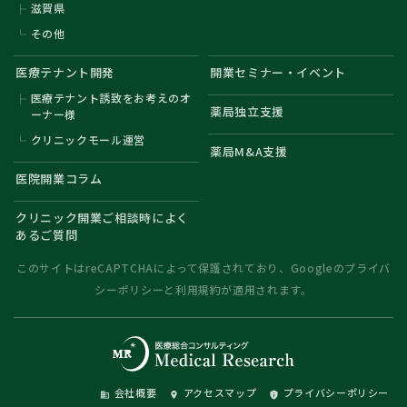
滋賀県
その他
医療テナント開発
開業セミナー・イベント
医療テナント誘致をお考えのオ
薬局独立支援
ーナー様
クリニックモール運営
薬局M&A支援
医院開業コラム
クリニック開業ご相談時によく
あるご質問
このサイトはreCAPTCHAによって保護されており、Googleの
プライバ
シーポリシー
と
利用規約
が適用されます。
会社概要
アクセスマップ
プライバシーポリシー
domain
place
privacy_tip