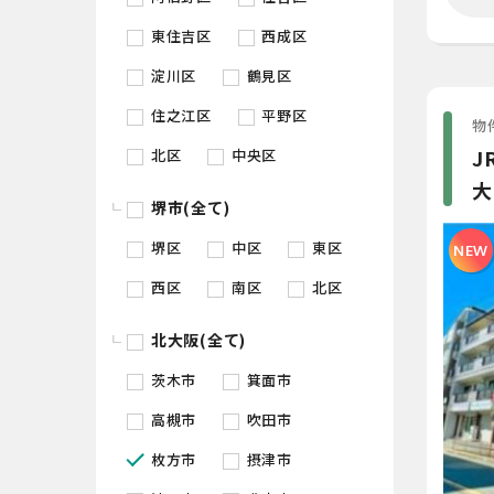
東住吉区
西成区
淀川区
鶴見区
住之江区
平野区
物件
J
北区
中央区
大
堺市(全て)
堺区
中区
東区
NEW
西区
南区
北区
北大阪(全て)
茨木市
箕面市
高槻市
吹田市
枚方市
摂津市