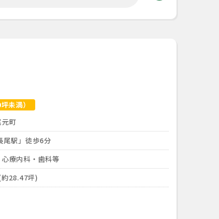
0坪未満）
尾元町
長尾駅」徒歩6分
・心療内科・歯科等
(約28.47坪)