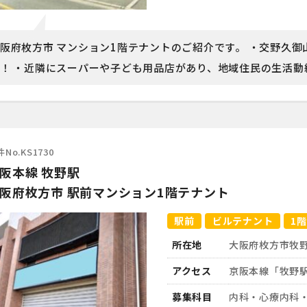
阪府枚方市 マンション1階テナントのご紹介です。 ・交野久
！ ・近隣にスーパーや子ども用品店があり、地域住民の生活動線上
No.KS1730
阪本線 牧野駅
阪府枚方市 駅前マンション1階テナント
駅前
ビルテナント
1階
所在地
大阪府枚方市牧野
アクセス
京阪本線「牧野
募集科目
内科・心療内科