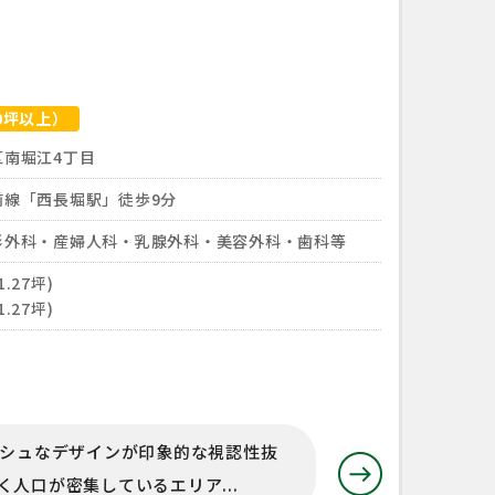
0坪以上）
区南堀江4丁目
前線「西長堀駅」徒歩9分
形外科・産婦人科・乳腺外科・美容外科・歯科等
1.27坪)
1.27坪)
ッシュなデザインが印象的な視認性抜
人口が密集しているエリア...