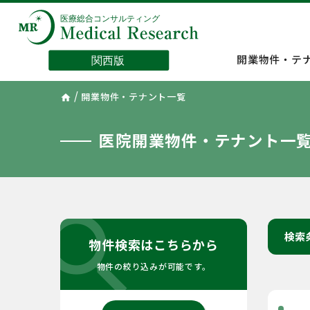
開業物件・テ
/
開業物件・テナント一覧
home
医院開業物件・テナント一
search
検索
物件検索はこちらから
物件の絞り込みが可能です。