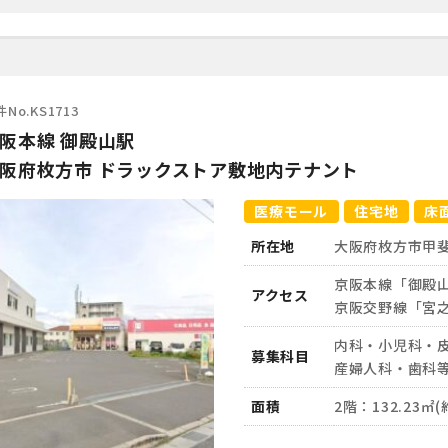
No.KS1713
阪本線 御殿山駅
阪府枚方市 ドラックストア敷地内テナント
医療モール
住宅地
床
所在地
大阪府枚方市甲
京阪本線「御殿
アクセス
京阪交野線「宮
内科・小児科・
募集科目
産婦人科・歯科
面積
2階：132.23㎡(