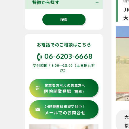
物件
特徴から探す
J
大
お電話でのご相談はこちら
phone_in_talk
06-6203-6668
受付時間 / 9:00〜18:00（土日祝も対
応）
開業をお考えの先生方へ
app_registration
医院開業登録
（無料）
24時間無料相談受付中！
email
メールでのお問合せ
大
接