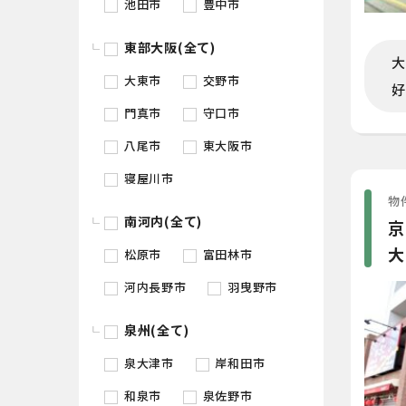
池田市
豊中市
東部大阪(全て)
大
大東市
交野市
好
門真市
守口市
八尾市
東大阪市
寝屋川市
物件
南河内(全て)
京
大
松原市
富田林市
河内長野市
羽曳野市
泉州(全て)
泉大津市
岸和田市
和泉市
泉佐野市