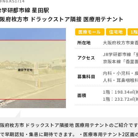
No.KS1714
R学研都市線 星田駅
阪府枚方市 ドラックストア隣接 医療用テナント
医療モール
住宅地
1階
所在地
大阪府枚方市東
JR学研都市線「
アクセス
京阪本線「香里園
内科・小児科・
募集科目
人科・耳鼻咽喉
1階：198.34㎡(
面積
1階：232.72㎡(
阪府枚方市 ドラックストア隣接地 医療用テナントのご紹介で
で早期認知・集患に期待できます。 ・医療専用テナント2区画の募