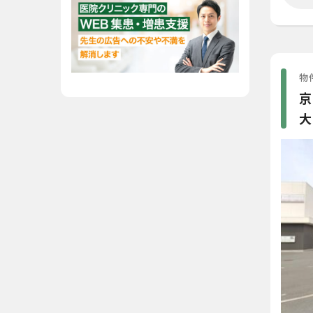
物件
京
大