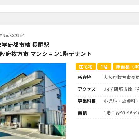
No.KS2154
R学研都市線 長尾駅
阪府枚方市 マンション1階テナント
住宅地
1階
床面積（4
所在地
大阪府枚方市長
アクセス
JR学研都市線「
募集科目
小児科・皮膚科
面積
1階：約93.96㎡ 