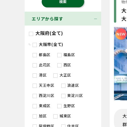
物件
大
大
エリアから探す
大阪府(全て)
NEW
大阪市(全て)
都島区
福島区
此花区
西区
港区
大正区
天王寺区
浪速区
西淀川区
東淀川区
東成区
生野区
大
旭区
城東区
群
阿倍野区
住吉区