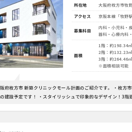
所在地
大阪府枚方市牧野
アクセス
京阪本線「牧野
内科・小児科・
募集科目
器科・心療内科
1階：約198.34㎡
2階：約132.23㎡
面積
3階：約264.46㎡
※面積相談可能
阪府枚方市 新築クリニックモール計画のご紹介です。 ・枚方
の建設予定です！ ・スタイリッシュで印象的なデザイン！3階建て