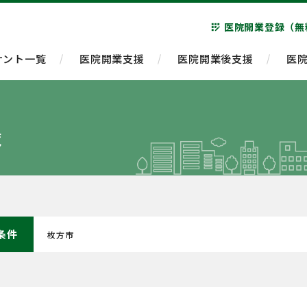
医院開業登録（無
app_registration
ナント一覧
医院開業支援
医院開業後支援
医
覧
条件
枚方市