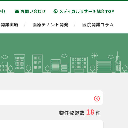
料）
お問い合わせ
メディカルリサーチ総合TOP
email
public
院開業実績
医療テナント開発
医院開業コラム
highlight_off
18
物件登録数
件