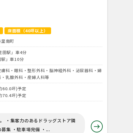
床面積（40坪以上）
香里南町
星田駅」車4分
駅」車10分
皮膚科・眼科・整形外科・脳神経外科・泌尿器科・婦
科・乳腺外科・産婦人科等
約60.0坪)予定
約70.4坪)予定
す。 ・集客力のあるドラッグストア隣
集 ・駐車場完備 ・...