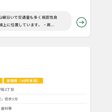
御山線沿いで交通量も多く視認性良
に位置しています。 ・周...
床面積（40坪未満）
阪2丁目
駅」徒歩1分
・歯科等