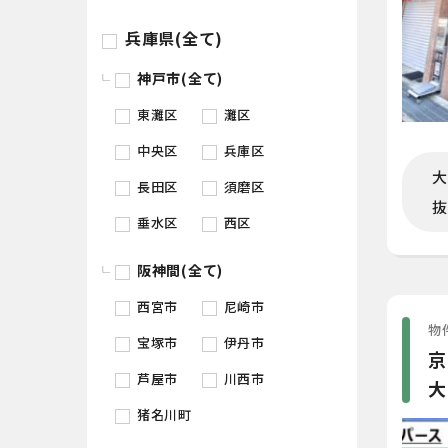
兵庫県(全て)
神戸市(全て)
東灘区
灘区
中央区
兵庫区
大
長田区
須磨区
抜
垂水区
西区
阪神間(全て)
西宮市
尼崎市
物件
宝塚市
伊丹市
京
芦屋市
川西市
大
猪名川町