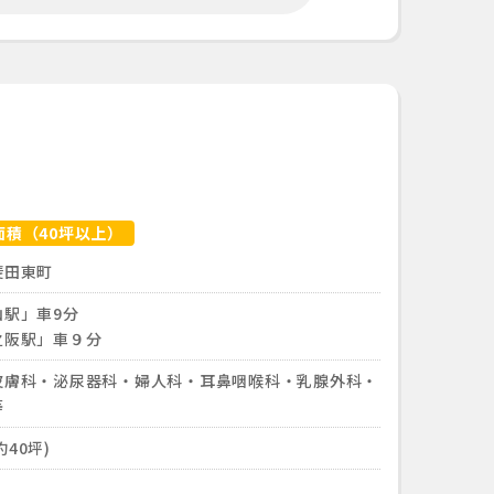
面積（40坪以上）
斐田東町
山駅」車9分
之阪駅」車９分
皮膚科・泌尿器科・婦人科・耳鼻咽喉科・乳腺外科・
等
約40坪)