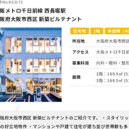
No.KS2172
阪メトロ千日前線 西長堀駅
阪府大阪市西区 新築ビルテナント
住宅地
1階
床面積（4
所在地
大阪府大阪市西
アクセス
大阪メトロ千日
募集科目
内科・眼科・整
2階：169.5㎡ (5
面積
3階：169.5㎡ (5
阪府大阪市西区 新築ビルテナントのご紹介です。 ・スタイリ
の好立地物件 ・マンションや戸建て住宅が建ち並び世帯数も多く