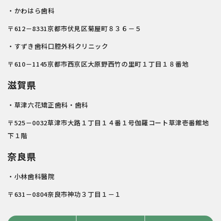
・かわはら歯科
〒612－8331京都市伏見区菊屋町８３６－５
・すずき歯科口腔外科クリニック
〒610－1145京都市西京区大原野西竹の里町１丁目１８番地
滋賀県
・草津六花矯正歯科・歯科
〒525－0032草津市大路１丁目１４番１号伽羅コート草津壱番館地
下１階
奈良県
・小林歯科醫院
〒631－0804奈良市神功３丁目１－１