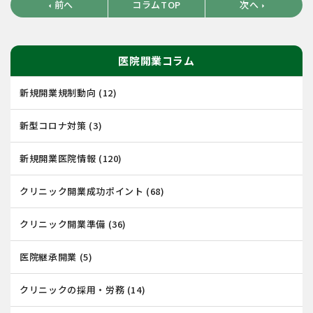
前へ
コラムTOP
次へ
arrow_left
arrow_right
医院開業コラム
新規開業規制動向
(12)
新型コロナ対策
(3)
新規開業医院情報
(120)
クリニック開業成功ポイント
(68)
クリニック開業準備
(36)
医院継承開業
(5)
クリニックの採用・労務
(14)