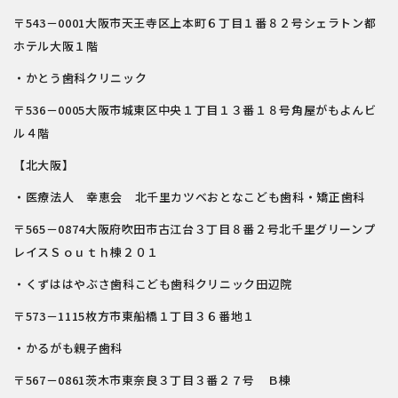
〒543－0001大阪市天王寺区上本町６丁目１番８２号シェラトン都
ホテル大阪１階
・かとう歯科クリニック
〒536－0005大阪市城東区中央１丁目１３番１８号角屋がもよんビ
ル４階
【北大阪】
・医療法人 幸恵会 北千里カツベおとなこども歯科・矯正歯科
〒565－0874大阪府吹田市古江台３丁目８番２号北千里グリーンプ
レイスＳｏｕｔｈ棟２０１
・くずははやぶさ歯科こども歯科クリニック田辺院
〒573－1115枚方市東船橋１丁目３６番地１
・かるがも親子歯科
〒567－0861茨木市東奈良３丁目３番２７号 Ｂ棟