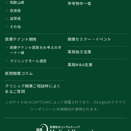
和歌山県
参考物件一覧
奈良県
滋賀県
その他
医療テナント開発
開業セミナー・イベント
医療テナント誘致をお考えのオ
薬局独立支援
ーナー様
クリニックモール運営
薬局M&A支援
医院開業コラム
クリニック開業ご相談時によく
あるご質問
このサイトはreCAPTCHAによって保護されており、Googleの
プライバ
シーポリシー
と
利用規約
が適用されます。