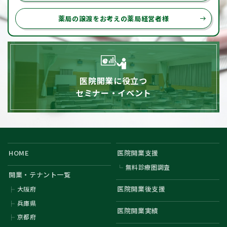
薬局の譲渡をお考えの薬局経営者様
east
医院開業に役立つ
セミナー・イベント
HOME
医院開業支援
無料診療圏調査
開業・テナント一覧
医院開業後支援
大阪府
兵庫県
医院開業実績
京都府