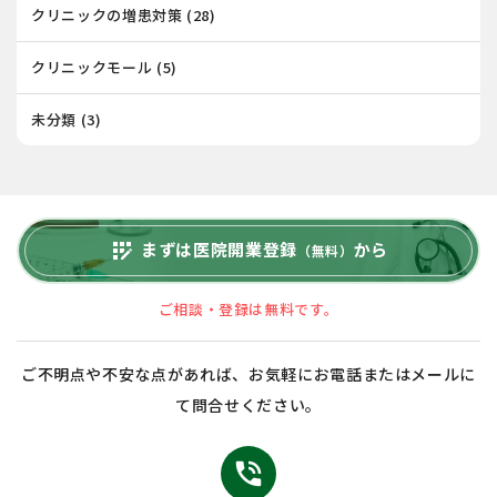
クリニックの増患対策
(28)
クリニックモール
(5)
未分類
(3)
まずは医院開業登録
から
app_registration
（無料）
ご相談・登録は無料です。
ご不明点や不安な点があれば、お気軽にお電話またはメールに
て問合せください。
phone_in_talk