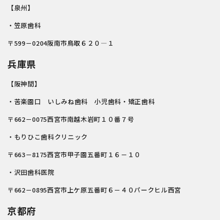
【泉州】
・笠原歯科
〒599－0204阪南市鳥取６２０—１
兵庫県
【阪神間】
・苦楽園口 いしみね歯科 小児歯科・矯正歯科
〒662－0075西宮市南越木岩町１０番７号
・もりひこ歯科クリニック
〒663－8175西宮市甲子園五番町１６－１０
・沢田歯科医院
〒662－0895西宮市上ケ原五番町６－４０パークヒル西宮
京都府