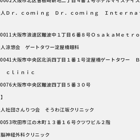
－0002大阪市北区曽根崎新地二丁目４番１号ホテルマイステイ
法人Ｄｒ．ｃｏｍｉｎｇ Ｄｒ．ｃｏｍｉｎｇ Ｉｎｔｅｒｎａ
ｎ
－0011大阪市浪速区難波中１丁目６番８号ＯｓａｋａＭｅｔｒ
法人涼悠会 ゲートタワー淀屋橋眼科
－0041大阪市中央区北浜四丁目１番１号淀屋橋ゲートタワー 
Ｎ ｃｌｉｎｉｃ
－0076大阪市中央区難波四丁目５番３０号
阪】
法人社団さんりつ会 そうわ江坂クリニック
－0053吹田市江の木町１３番１６号クツワビル２階
ば脳神経外科クリニック