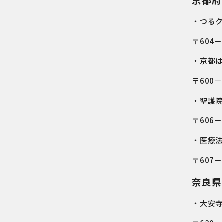
・つる
〒604
・京都
〒600
・聖護
〒606
・医療
〒607
奈良県
・大安