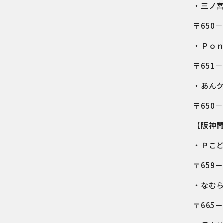
・三ノ
〒650
・Ｐｏ
〒651
・あん
〒650
【阪神
・Ｐこ
〒659
・なむ
〒665