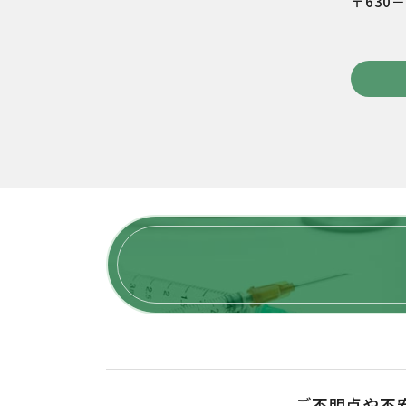
〒630
ご不明点や不