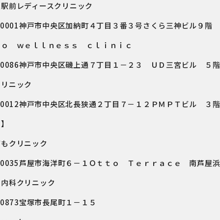
宮駅前レディースクリニック
－0001神戸市中央区加納町４丁目３番３号さくら三神ビル９階
ｎｏ ｗｅｌｌｎｅｓｓ ｃｌｉｎｉｃ
－0086神戸市中央区磯上通７丁目１－２３ ＵＤ三宮ビル ５
クリニック
－0012神戸市中央区北長狭通２丁目７－１２ＰＭＰＴビル ３
間】
どもクリニック
－0035芦屋市海洋町６－１Ｏｔｔｏ Ｔｅｒｒａｃｅ 南芦屋
ら内科クリニック
－0873宝塚市長尾町１－１５