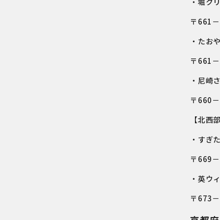
・堀ク
〒661
・たお
〒661
・尼崎
〒660
【北西
・すぎ
〒669
・英ウ
〒673
京都府