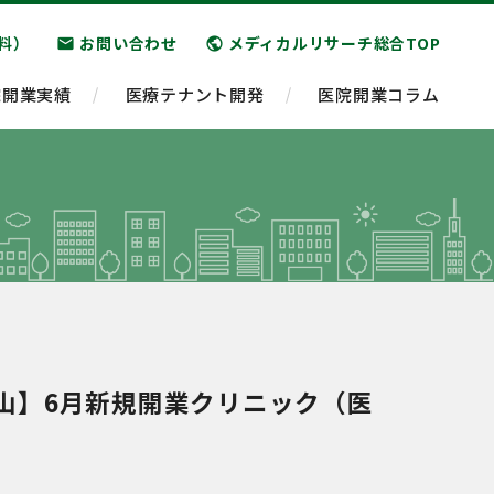
料）
お問い合わせ
メディカルリサーチ総合TOP
email
public
院開業実績
医療テナント開発
医院開業コラム
山】6月新規開業クリニック（医