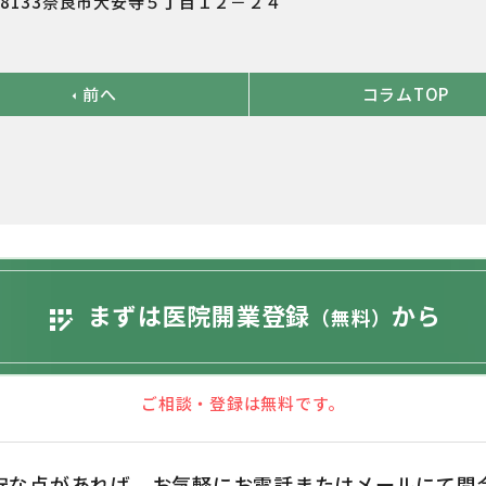
－8133奈良市大安寺５丁目１２－２４
前へ
コラムTOP
arrow_left
まずは医院開業登録
から
app_registration
（無料）
ご相談・登録は無料です。
安な点があれば、お気軽にお電話またはメールにて問