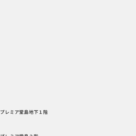
階
ズプレミア堂島地下１階