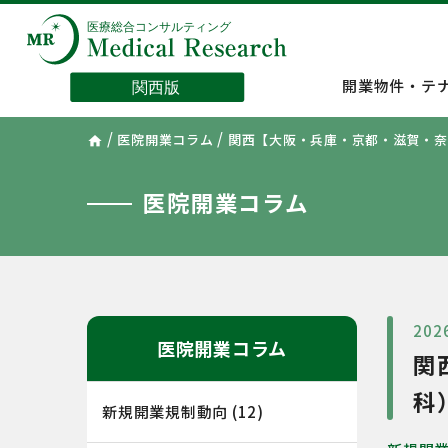
開業物件・テ
/
/
医院開業コラム
関西【大阪・兵庫・京都・滋賀・奈
home
医院開業コラム
202
医院開業コラム
関
科
新規開業規制動向
(12)