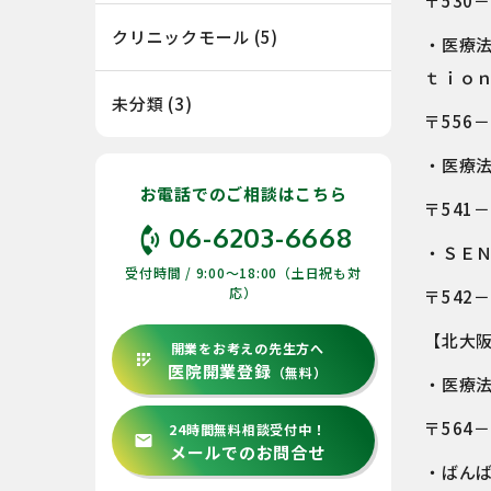
〒530
クリニックモール
(5)
・医療
ｔｉｏ
未分類
(3)
〒556
・医療
お電話でのご相談はこちら
〒541
phone_in_talk
06-6203-6668
・ＳＥ
受付時間 / 9:00〜18:00（土日祝も対
応）
〒542
【北大
開業をお考えの先生方へ
app_registration
医院開業登録
（無料）
・医療
〒564
24時間無料相談受付中！
email
メールでのお問合せ
・ばん