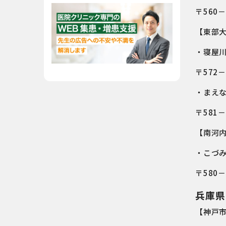
〒560
【東部
・寝屋
〒572
・まえ
〒581
【南河
・こづ
〒580
兵庫県
【神戸