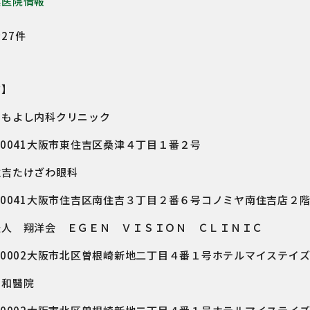
業医院情報
27件
市】
ともよし内科クリニック
－0041大阪市東住吉区桑津４丁目１番２号
住吉たけざわ眼科
－0041大阪市住吉区南住吉３丁目２番６号コノミヤ南住吉店２
法人 翔洋会 ＥＧＥＮ ＶＩＳＩＯＮ ＣＬＩＮＩＣ
－0002大阪市北区曽根崎新地二丁目４番１号ホテルマイステイ
昭和醫院