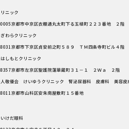
クリニック
－0005京都市中京区衣棚通丸太町下る玉植町２２３番地 ２階
はぎわらクリニック
－8031京都市下京区貞安前之町５８９ ＴＭ四条寺町ビル４階
院はしもとクリニック
－8357京都市左京区聖護院蓮華蔵町３１－１ ２Ｗａ ２階
法人敬優会 けいゆうクリニック 腎泌尿器科 皮膚科 美容皮
－8011京都市山科区安朱南屋敷町１５番地
寺いけだ眼科