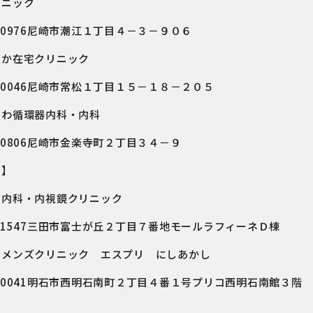
リニック
－0976尼崎市潮江１丁目４－３－９０６
やか在宅クリニック
－0046尼崎市常松１丁目１５－１８－２０５
さわ循環器内科・内科
－0806尼崎市金楽寺町２丁目３４－９
部】
た内科・内視鏡クリニック
－1547三田市富士が丘２丁目７番地モールラフィーネＤ棟
ィメンズクリニック エスプリ にしあかし
－0041明石市西明石南町２丁目４番１号プリコ西明石南館３階