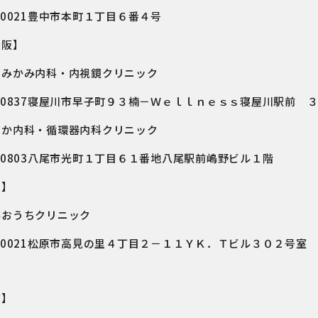
－0021豊中市本町１丁目６番４号
大阪】
川みかみ内科・内視鏡クリニック
－0837寝屋川市早子町９３楠－Ｗｅｌｌｎｅｓｓ寝屋川駅前 
なか内科・循環器内科クリニック
－0803八尾市光町１丁目６１番地八尾駅前嶋野ビル１階
内】
みおうちクリニック
－0021松原市高見の里４丁目２－１１ＹＫ．Ｔビル３０２号室
市】