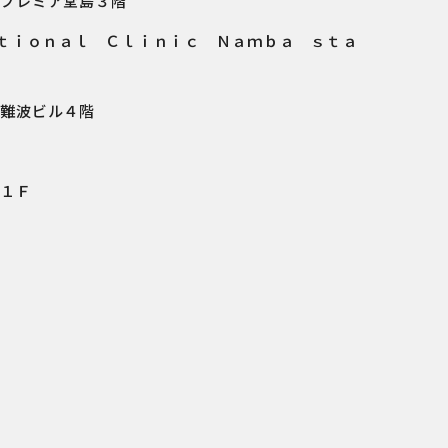
ズプレミア堂島３階
ｔｉｏｎａｌ Ｃｌｉｎｉｃ Ｎａｍｂａ ｓｔａ
ｏ難波ビル４階
Ｂ１Ｆ