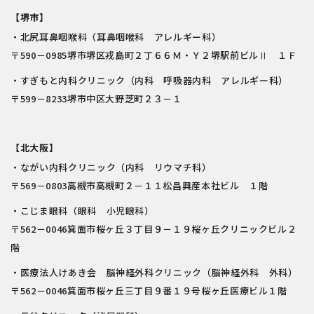
【堺市】
・北尻耳鼻咽喉科（耳鼻咽喉科 アレルギー科）
〒590－0985堺市堺区戎島町２丁６６Ｍ・Ｙ２堺駅前ビルⅡ １Ｆ
・すぎもと内科クリニック（内科 呼吸器内科 アレルギー科）
〒599－8233堺市中区大野芝町２３－１
【北大阪】
・ながい内科クリニック（内科 リウマチ科）
〒569－0803高槻市高槻町２－１１松昌興産本社ビル １階
・こじま眼科（眼科 小児眼科）
〒562－0046箕面市桜ヶ丘３丁目９－１９桜ヶ丘クリニックビル２
階
・医療法人けあき会 脳神経外科クリニック（脳神経外科 外科）
〒562－0046箕面市桜ヶ丘三丁目９番１９号桜ヶ丘医療ビル１階