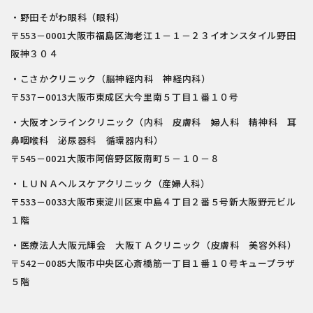
・野田そがわ眼科（眼科）
〒553－0001大阪市福島区海老江１－１－２３イオンスタイル野田
阪神３０４
・こさかクリニック（脳神経内科 神経内科）
〒537－0013大阪市東成区大今里南５丁目１番１０号
・大阪オンラインクリニック（内科 皮膚科 婦人科 精神科 耳
鼻咽喉科 泌尿器科 循環器内科）
〒545－0021大阪市阿倍野区阪南町５－１０－８
・ＬＵＮＡヘルスケアクリニック（産婦人科）
〒533－0033大阪市東淀川区東中島４丁目２番５号新大阪野元ビル
１階
・医療法人大阪元輝会 大阪ＴＡクリニック（皮膚科 美容外科）
〒542－0085大阪市中央区心斎橋筋一丁目１番１０号キュープラザ
５階