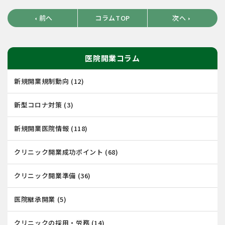
前へ
コラムTOP
次へ
arrow_left
arrow_right
医院開業コラム
新規開業規制動向
(12)
新型コロナ対策
(3)
新規開業医院情報
(118)
クリニック開業成功ポイント
(68)
クリニック開業準備
(36)
医院継承開業
(5)
クリニックの採用・労務
(14)