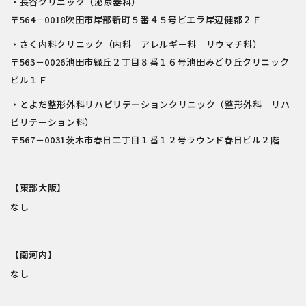
・長谷クリニック（泌尿器科）
〒564－0018吹田市岸部新町５番４５号ビエラ岸辺健都２Ｆ
・さく内科クリニック（内科 アレルギー科 リウマチ科）
〒563－0026池田市緑丘２丁目８番１６号池田みどり丘クリニック
ビル１Ｆ
・とよだ整形外科リハビリテーションクリニック（整形外科 リハ
ビリテーション科）
〒567－0031茨木市春日二丁目１番１２号ラウンド春日ビル２階
【東部大阪】
なし
【南河内】
なし