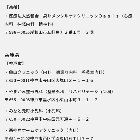
【泉州】
・医療法人悠和会 泉州メンタルケアクリニックＯａｓｉｓ（心療
内科 神経内科 精神科）
〒596－0055岸和田市五軒屋町２番１号 ３階
兵庫県
【神戸市】
・藤山クリニック（内科 循環器内科 呼吸器内科）
〒653－0811神戸市長田区大塚町３－１－１６
・やまがみ整形外科（整形外科 リハビリテーション科）
〒655－0003神戸市垂水区小束山本町３－１－２
・みなと元町小児科（小児科）
〒650－0022神戸市中央区元町通４－６－２
・西神戸ホームケアクリニック（内科）
〒651－2102神戸市西区学園東町６丁目７－７