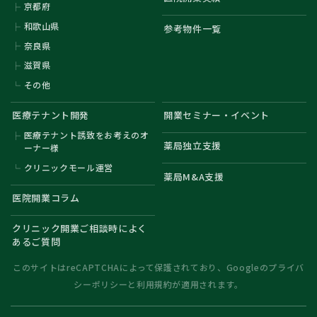
京都府
和歌山県
参考物件一覧
奈良県
滋賀県
その他
医療テナント開発
開業セミナー・イベント
医療テナント誘致をお考えのオ
薬局独立支援
ーナー様
クリニックモール運営
薬局M&A支援
医院開業コラム
クリニック開業ご相談時によく
あるご質問
このサイトはreCAPTCHAによって保護されており、Googleの
プライバ
シーポリシー
と
利用規約
が適用されます。