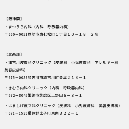
【阪神間】
・まつうら内科（内科 呼吸器内科）
〒660－0051尼崎市東七松町１丁目１０－１８ ２階
【北西部】
・加古川皮膚科クリニック（皮膚科 小児皮膚科 アレルギー科
美容皮膚科）
〒675－0039加古川市加古川町粟津２１８－１
・きむら内科クリニック（内科 呼吸器内科）
〒672－8043姫路市飾磨区上野田６－３－１
・はましげ皮フ科クリニック（皮膚科 小児皮膚科 美容皮膚科）
〒671－1523揖保郡太子町東南３２２－１