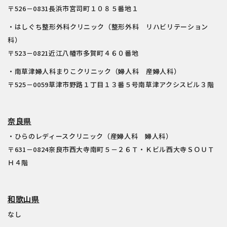
〒526－0831長浜市宮司町１０８５番地１
・はしぐち整形外科クリニック（整形外科 リハビリテーション
科）
〒523－0821近江八幡市多賀町４６０番地
・南草津婦人科まりこクリニック（婦人科 産婦人科）
〒525－0059草津市野路１丁目１３番５号南草津アクシスビル３階
奈良県
・ひらのレディースクリニック（産婦人科 婦人科）
〒631－0824奈良市西大寺南町５－２６Ｔ・Ｋビル西大寺ＳＯＵＴ
Ｈ４階
和歌山県
なし