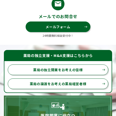
email
メールでのお問合せ
メールフォーム
east
24時間無料相談受付中！
薬局の独立支援・M&A支援はこちらから
薬局の独立開業をお考えの皆様
east
薬局の譲渡をお考えの薬局経営者様
east
医院開業に役立つ