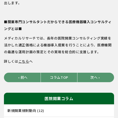
出します。
■
開業専門コンサルタントだからできる医療機器購入コンサルティ
ングとは
■
メディカルリサーチでは、長年の医院開業コンサルティング実績を
活かした適正価格による機器導入提案を行うことにより、医療機関
の最適な運用計画の策定とその実現を総合的に支援します。
詳しくは
こちら
へ
前へ
コラムTOP
次へ
arrow_left
arrow_right
医院開業コラム
新規開業規制動向
(12)