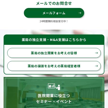
メールでのお問合せ
メールフォーム
east
24時間無料相談受付中！
薬局の独立支援・M&A支援はこちらから
薬局の独立開業をお考えの皆様
east
薬局の譲渡をお考えの薬局経営者様
east
医院開業に役立つ
セミナー・イベント