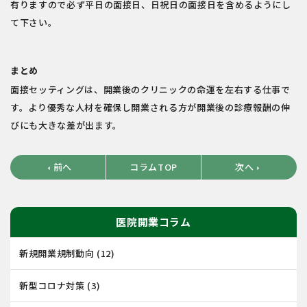
有りますので必ず平日の面接日、日祝日の面接日を含めるようにし
て下さい。
まとめ
面接セッティングは、開業後のクリニックの命運を左右する仕事で
す。より優秀な人材を確保し開業される方が開業後の診療報酬の伸
びにも大きな差が出ます。
前へ
コラムTOP
次へ
arrow_left
arrow_right
医院開業コラム
新規開業規制動向
(12)
新型コロナ対策
(3)