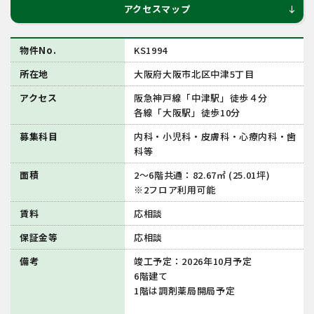
アクセスマップ
south
物件No.
KS1994
所在地
大阪府大阪市北区中津5丁目
アクセス
阪急神戸線「中津駅」徒歩４分
各線「大阪駅」徒歩10分
募集科目
内科・小児科・皮膚科・心療内科・歯
科等
面積
2～6階共通：82.67㎡ (25.01坪)
※2フロア利用可能
賃料
応相談
保証金等
応相談
備考
竣工予定：2026年10月予定
6階建て
1階は調剤薬局開局予定