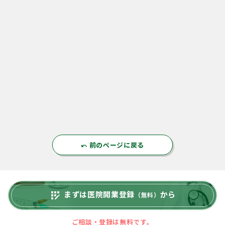
前のページに戻る
undo
まずは医院開業登録
から
app_registration
（無料）
ご相談・登録は無料です。