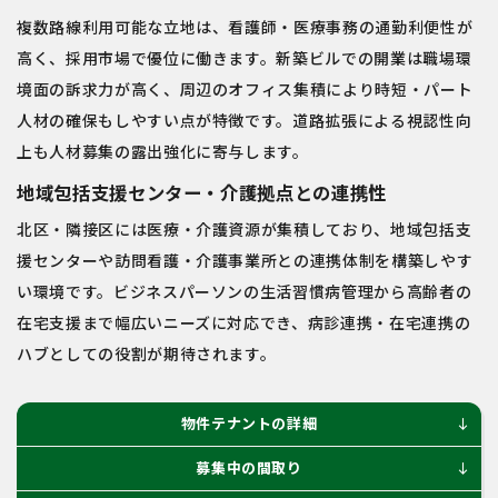
複数路線利用可能な立地は、看護師・医療事務の通勤利便性が
高く、採用市場で優位に働きます。新築ビルでの開業は職場環
境面の訴求力が高く、周辺のオフィス集積により時短・パート
人材の確保もしやすい点が特徴です。道路拡張による視認性向
上も人材募集の露出強化に寄与します。
地域包括支援センター・介護拠点との連携性
北区・隣接区には医療・介護資源が集積しており、地域包括支
援センターや訪問看護・介護事業所との連携体制を構築しやす
い環境です。ビジネスパーソンの生活習慣病管理から高齢者の
在宅支援まで幅広いニーズに対応でき、病診連携・在宅連携の
ハブとしての役割が期待されます。
物件テナントの詳細
south
募集中の間取り
south