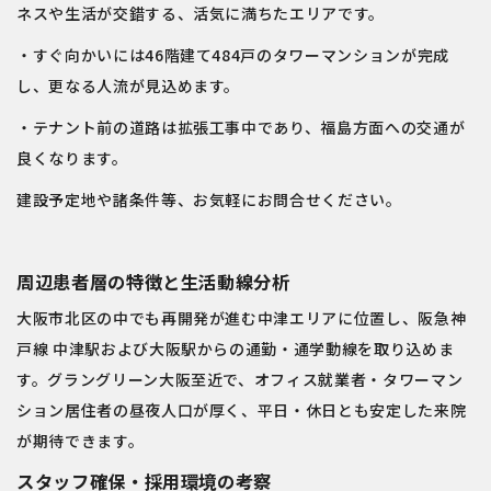
ネスや生活が交錯する、活気に満ちたエリアです。
・すぐ向かいには46階建て484戸のタワーマンションが完成
し、更なる人流が見込めます。
・テナント前の道路は拡張工事中であり、福島方面への交通が
良くなります。
建設予定地や諸条件等、お気軽にお問合せください。
周辺患者層の特徴と生活動線分析
大阪市北区
の中でも再開発が進む中津エリアに位置し、
阪急神
戸線 中津駅
および
大阪駅
からの通勤・通学動線を取り込めま
す。
グラングリーン大阪
至近で、オフィス就業者・タワーマン
ション居住者の昼夜人口が厚く、平日・休日とも安定した来院
が期待できます。
スタッフ確保・採用環境の考察