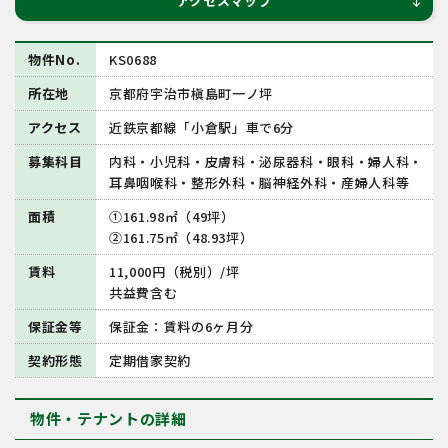
アクセスマップ
south
物件No.
KS0688
所在地
京都府宇治市槇島町一ノ坪
アクセス
近鉄京都線「小倉駅」車で6分
募集科目
内科・小児科・皮膚科・泌尿器科・眼科・婦人科・
耳鼻咽喉科・整形外科・脳神経外科・産婦人科等
面積
①161.98㎡（49坪）
②161.75㎡（48.93坪）
賃料
11,000円（税別）/坪
共益費含む
保証金等
保証金：賃料の6ヶ月分
契約形態
定期借家契約
物件・テナントの詳細