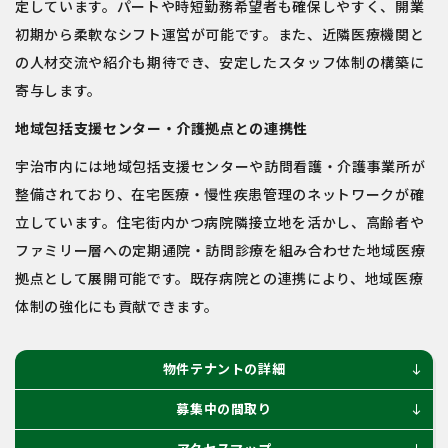
定しています。パートや時短勤務希望者も確保しやすく、開業
初期から柔軟なシフト運営が可能です。また、近隣医療機関と
の人材交流や紹介も期待でき、安定したスタッフ体制の構築に
寄与します。
地域包括支援センター・介護拠点との連携性
宇治市内には地域包括支援センターや訪問看護・介護事業所が
整備されており、在宅医療・慢性疾患管理のネットワークが確
立しています。住宅街内かつ病院隣接立地を活かし、高齢者や
ファミリー層への定期通院・訪問診療を組み合わせた地域医療
拠点として展開可能です。既存病院との連携により、地域医療
体制の強化にも貢献できます。
物件テナントの詳細
south
募集中の間取り
south