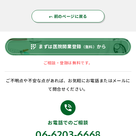
前のページに戻る
undo
まずは医院開業登録
から
app_registration
（無料）
ご相談・登録は無料です。
ご不明点や不安な点があれば、お気軽にお電話またはメールに
て問合せください。
phone_in_talk
お電話でのご相談
06-6203-6668