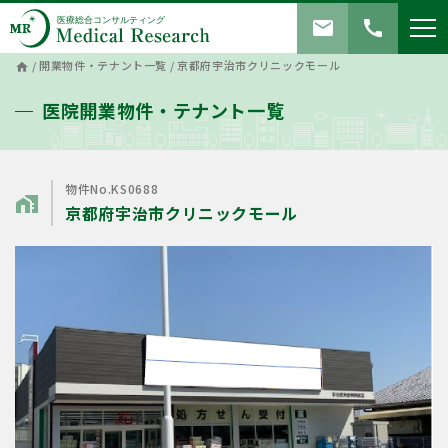
mail
call
/
開業物件・テナント一覧
/
京都府宇治市クリニックモール
home
医院開業物件・テナント一覧
物件No.KS0688
home_work
京都府宇治市クリニックモール