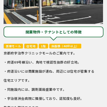
開業物件・テナントとしての特徴
医療モール
住宅地
1階
床面積（40坪以上）
京都府宇治市クリニックモールのご案内です。
・府道69号線沿い、角地で視認性抜群の好立地。
・府道沿いには商業施設が連ね、周辺には住宅が密集する
住宅エリアです。
・同施設内には、調剤薬局盛業中です。
・宇治徳洲会病院に隣接しており、認知度も良好。