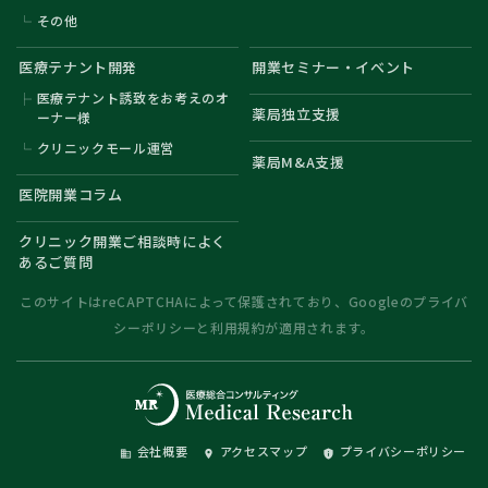
その他
医療テナント開発
開業セミナー・イベント
医療テナント誘致をお考えのオ
薬局独立支援
ーナー様
クリニックモール運営
薬局M&A支援
医院開業コラム
クリニック開業ご相談時によく
あるご質問
このサイトはreCAPTCHAによって保護されており、Googleの
プライバ
シーポリシー
と
利用規約
が適用されます。
会社概要
アクセスマップ
プライバシーポリシー
domain
place
privacy_tip