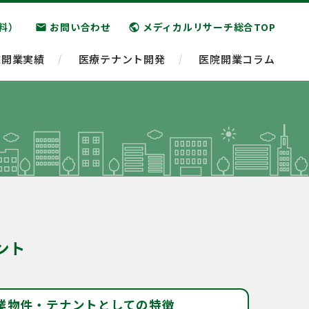
料）
お問い合わせ
メディカルリサーチ総合TOP
email
public
院開業実績
医療テナント開発
医院開業コラム
ント
業物件・テナントとしての特徴