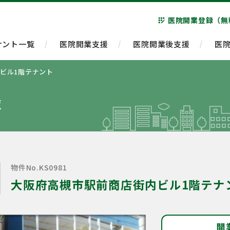
医院開業登録（無
app_registration
ナント一覧
医院開業支援
医院開業後支援
医
ビル1階テナント
覧
物件No.KS0981
大阪府高槻市駅前商店街内ビル1階テナ
開