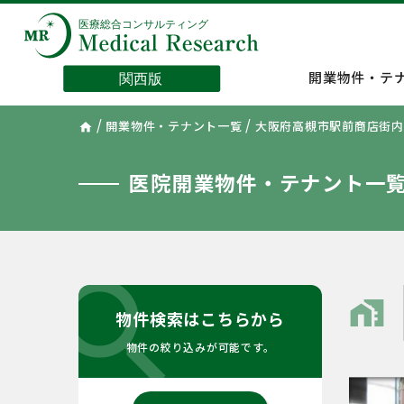
開業物件・テ
/
/
開業物件・テナント一覧
大阪府高槻市駅前商店街内
home
医院開業物件・テナント一
search
home_work
物件検索はこちらから
物件の絞り込みが可能です。