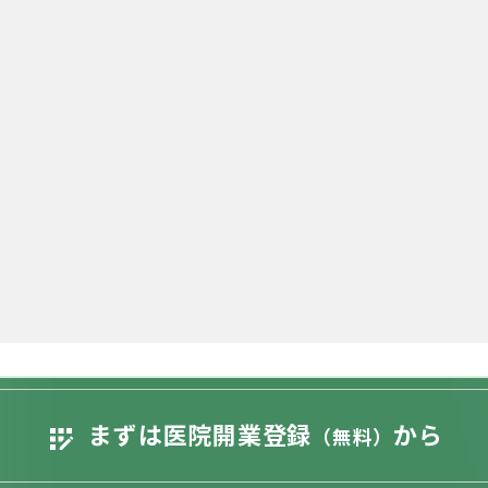
まずは医院開業登録
から
app_registration
（無料）