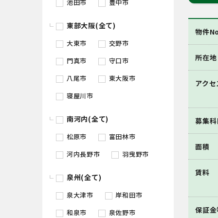
池田市
豊中市
東部大阪(全て)
物件No
大東市
交野市
所在地
門真市
守口市
八尾市
東大阪市
アクセ
寝屋川市
南河内(全て)
募集科
松原市
富田林市
面積
河内長野市
羽曳野市
賃料
泉州(全て)
泉大津市
岸和田市
保証金
和泉市
泉佐野市