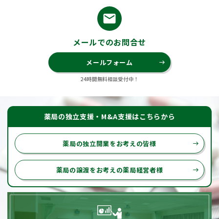
email
メールでのお問合せ
メールフォーム
east
24時間無料相談受付中！
薬局の独立支援・M&A支援はこちらから
薬局の独立開業をお考えの皆様
east
薬局の譲渡をお考えの薬局経営者様
east