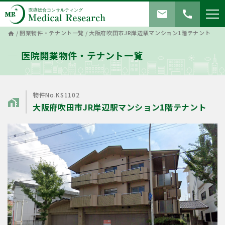
mail
call
/
開業物件・テナント一覧
/
大阪府吹田市JR岸辺駅マンション1階テナント
home
医院開業物件・テナント一覧
物件No.KS1102
home_work
大阪府吹田市JR岸辺駅マンション1階テナント