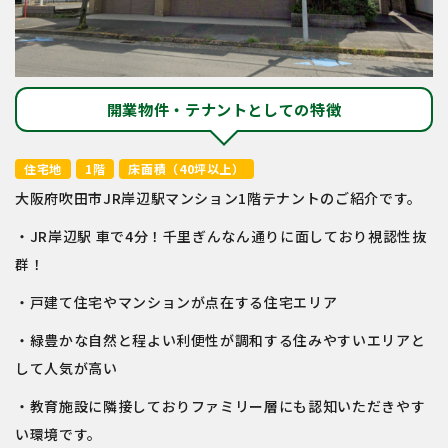
開業物件・テナントとしての特徴
住宅地
1階
床面積（40坪以上）
大阪府吹田市JR岸辺駅マンション1階テナントのご紹介です。
・JR岸辺駅 車で4分！千里ぎんなん通りに面しており視認性抜
群！
・戸建て住宅やマンションが点在する住宅エリア
・緑豊かな自然と程よい利便性が調和する住みやすいエリアと
して人気が高い
・教育施設に隣接しておりファミリー層にも認知いただきやす
い環境です。