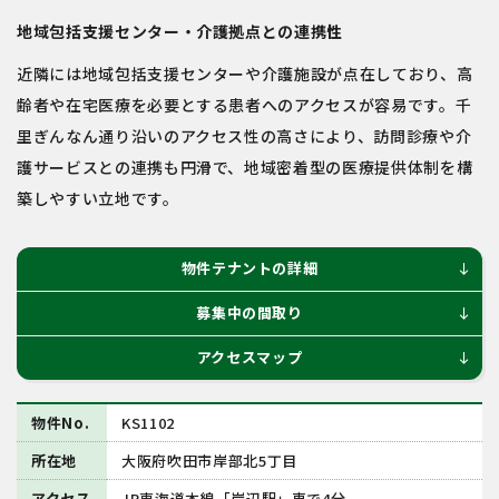
地域包括支援センター・介護拠点との連携性
近隣には地域包括支援センターや介護施設が点在しており、高
齢者や在宅医療を必要とする患者へのアクセスが容易です。千
里ぎんなん通り沿いのアクセス性の高さにより、訪問診療や介
護サービスとの連携も円滑で、地域密着型の医療提供体制を構
築しやすい立地です。
物件テナントの詳細
south
募集中の間取り
south
アクセスマップ
south
物件No.
KS1102
所在地
大阪府吹田市岸部北5丁目
アクセス
JR東海道本線「岸辺駅」車で4分