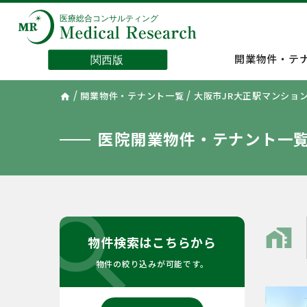
開業物件・テ
/
/
開業物件・テナント一覧
大阪市JR大正駅マンショ
home
医院開業物件・テナント一
search
home_work
物件検索はこちらから
物件の絞り込みが可能です。