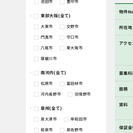
池田市
豊中市
物件No
東部大阪(全て)
大東市
交野市
所在地
門真市
守口市
アクセ
八尾市
東大阪市
寝屋川市
南河内(全て)
募集科
松原市
富田林市
面積
河内長野市
羽曳野市
賃料
泉州(全て)
泉大津市
岸和田市
保証金
和泉市
泉佐野市