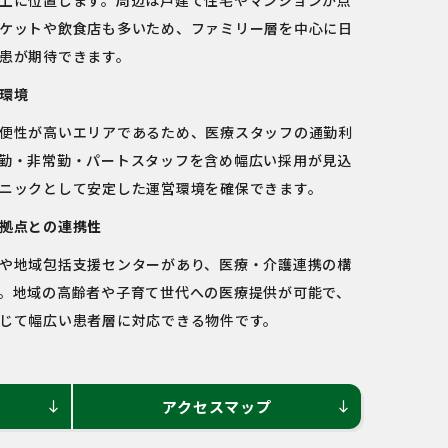
上に位置します。周辺は戸建て住宅やマンションが点
ケットや飲食店も多いため、ファミリー層を中心に日
患が期待できます。
環境
便性が高いエリアであるため、医療スタッフの通勤利
勤・非常勤・パートスタッフを含め幅広い採用が見込
ニックとして安定した運営環境を確保できます。
拠点との連携性
や地域包括支援センターがあり、医療・介護連携の構
。地域の高齢者や子育て世代への医療提供が可能で、
じて幅広い患者層に対応できる物件です。
アクセスマップ
south
south