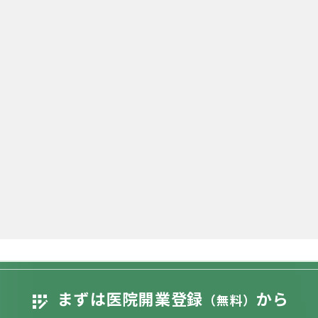
まずは医院開業登録
から
app_registration
（無料）