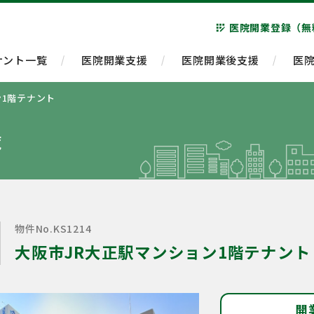
医院開業登録（無
app_registration
ナント一覧
医院開業支援
医院開業後支援
医
ン1階テナント
覧
物件No.KS1214
大阪市JR大正駅マンション1階テナント
開