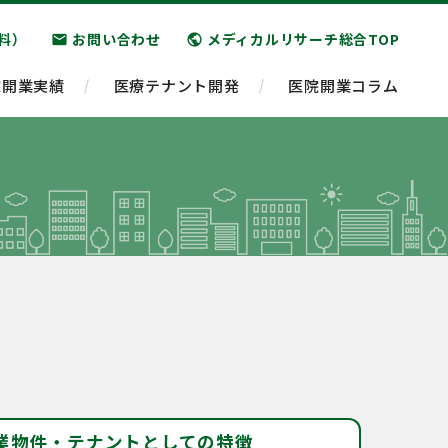
料）
お問い合わせ
メディカルリサーチ総合TOP
email
public
院開業実績
医療テナント開発
医院開業コラム
業物件・テナントとしての特徴