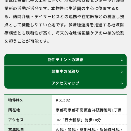
南区は高齢化率の上昇に伴い、地域包括支援センターや介護事
業所の活動が活発です。本物件は生活圏の中心に位置するた
め、訪問介護・デイサービスとの連携や在宅医療との橋渡し拠
点として機能しやすい立地です。多職種連携を推進する地域医
療構想とも親和性が高く、将来的な地域包括ケアの中核的役割
を担うことが可能です。
物件テナントの詳細
south
募集中の間取り
south
アクセスマップ
south
物件No.
KS1382
所在地
京都府京都市南区吉祥院御池町1丁目
アクセス
JR「西大和駅」徒歩10分
募集科目
内科・眼科・整形外科・脳神経外科・