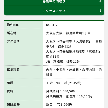
募集中の間取り
south
アクセスマップ
south
物件No.
KS1412
所在地
大阪府大阪市都島区片町1丁目
アクセス
大阪メトロ谷町線「天満橋駅」 自動
車4分 徒歩11分
大阪メトロ長堀鶴見緑地線「京橋駅」
徒歩11分
JR「京橋駅」徒歩11分
募集科目
内科・小児科・皮膚科・心療内科・歯
科等
面積
１階：94.06㎡(28.45坪)
賃料
月額賃料：360,500
月額共益費・管理費：10,000円
保証金等
敷金 ：721,000円