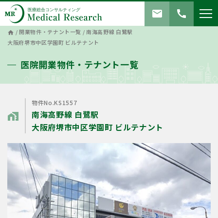
mail
call
/
開業物件・テナント一覧
/
南海高野線 白鷺駅
home
大阪府堺市中区学園町 ビルテナント
医院開業物件・テナント一覧
物件No.KS1557
南海高野線 白鷺駅
home_work
大阪府堺市中区学園町 ビルテナント