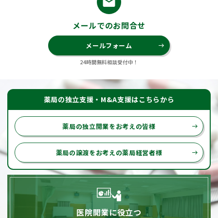
email
メールでのお問合せ
メールフォーム
east
24時間無料相談受付中！
薬局の独立支援・M&A支援はこちらから
薬局の独立開業をお考えの皆様
east
薬局の譲渡をお考えの薬局経営者様
east
医院開業に役立つ