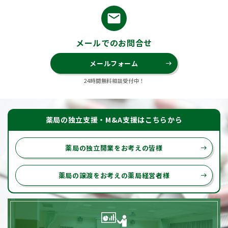
email
メールでのお問合せ
メールフォーム
east
24時間無料相談受付中！
薬局の独立支援・M&A支援はこちらから
薬局の独立開業をお考えの皆様
east
薬局の譲渡をお考えの薬局経営者様
east