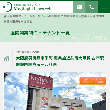
mail
call
/
開業物件・テナント一覧
/
大阪府羽曳野市栄町 商業施近鉄南大阪線 古市駅
home
施設内医療モール計画
医院開業物件・テナント一覧
物件No.KS1598
大阪府羽曳野市栄町 商業施近鉄南大阪線 古市駅
home_work
施設内医療モール計画