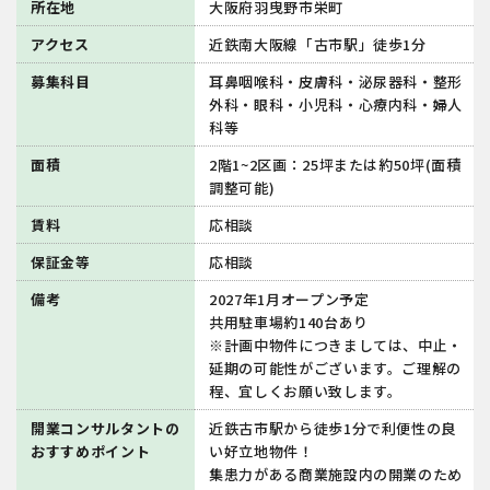
所在地
大阪府羽曳野市栄町
アクセス
近鉄南大阪線「古市駅」徒歩1分
募集科目
耳鼻咽喉科・皮膚科・泌尿器科・整形
外科・眼科・小児科・心療内科・婦人
科等
面積
2階1~2区画：25坪または約50坪(面積
調整可能)
賃料
応相談
保証金等
応相談
備考
2027年1月オープン予定
共用駐車場約140台あり
※計画中物件につきましては、中止・
延期の可能性がございます。ご理解の
程、宜しくお願い致します。
開業コンサルタントの
近鉄古市駅から徒歩1分で利便性の良
おすすめポイント
い好立地物件！
集患力がある商業施設内の開業のため