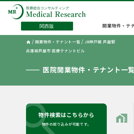
開業物件・テ
/
/
開業物件・テナント一覧
JR神戸線 芦屋駅
home
兵庫県芦屋市 医療テナントビル
医院開業物件・テナント一
search
物件検索はこちらから
home_work
物件の絞り込みが可能です。