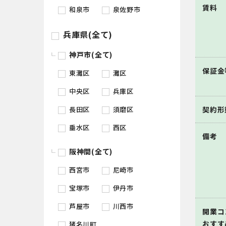
賃料
和泉市
泉佐野市
兵庫県(全て)
神戸市(全て)
保証金
東灘区
灘区
中央区
兵庫区
長田区
須磨区
契約形
垂水区
西区
備考
阪神間(全て)
西宮市
尼崎市
宝塚市
伊丹市
芦屋市
川西市
開業コ
おすす
猪名川町