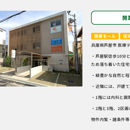
開
医療モール
住
兵庫県芦屋市 医療
・芦屋駅徒歩10分
ため落ち着いた住宅
・緑豊かな自然と程
・近隣には、戸建て
・1階には内科と調
・2階と3階、2区
物件内覧・諸条件等