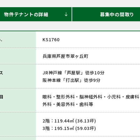
物件テナントの詳細
募集中の間取り
south
.
KS1760
兵庫県芦屋市翠ヶ丘町
ス
JR神戸線「芦屋駅」徒歩10分
阪神本線「打出駅」徒歩9分
目
眼科・整形外科・脳神経外科・小児科・皮膚科
外科・美容外科・歯科等
2階：119.44㎡ (36.13坪)
3階：195.15㎡ (59.03坪)