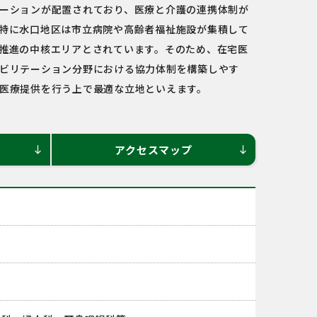
ーションが配置されており、医療と介護の連携体制が
特に水口地区は市立病院や高齢者福祉施設が集積して
推進の中核エリアとされています。そのため、在宅医
ビリテーション分野における協力体制を構築しやす
医療提供を行う上で最適な立地といえます。
アクセスマップ
south
south