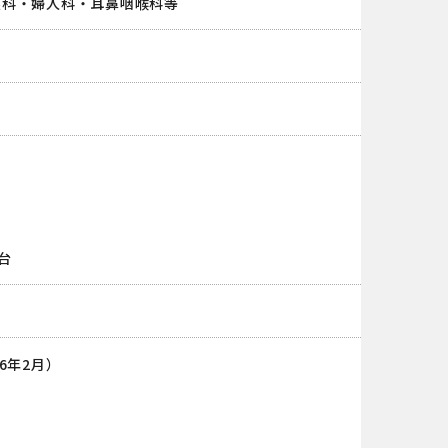
眼科・婦人科・耳鼻咽喉科等
）
台
6年2月）