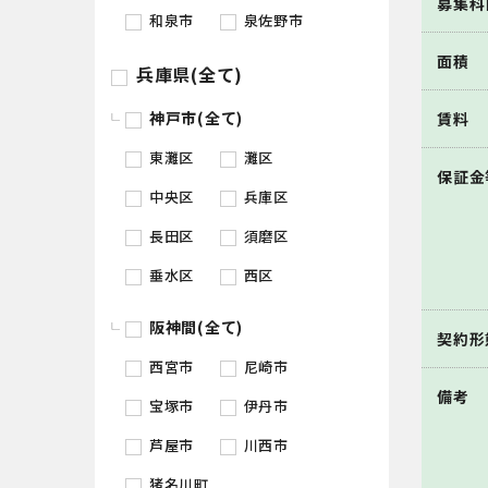
募集科
和泉市
泉佐野市
面積
兵庫県(全て)
神戸市(全て)
賃料
東灘区
灘区
保証金
中央区
兵庫区
長田区
須磨区
垂水区
西区
阪神間(全て)
契約形
西宮市
尼崎市
備考
宝塚市
伊丹市
芦屋市
川西市
猪名川町