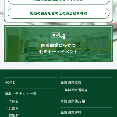
薬局の譲渡をお考えの薬局経営者様
east
医院開業に役立つ
セミナー・イベント
HOME
医院開業支援
無料診療圏調査
開業・テナント一覧
医院開業後支援
大阪府
兵庫県
医院開業実績
京都府