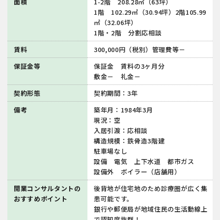
面積
1-2階 208.28㎡（63坪）
1階 102.29㎡（30.94坪）2階105.99
㎡（32.06坪）
1階・2階 分割応相談
賃料
300,000円（税別）管理費等－
保証金等
保証金 賃料の3ヶ月分
敷金－ 礼金－
契約形態
契約期間：3年
備考
築年月：1984年3月
現況：空
入居引渡：応相談
構造規模：鉄骨造3階建
駐車場なし
設備 電気 上下水道 都市ガス
設備外 ボイラー（店舗用）
開業コンサルタントの
後背地が住宅地のため診療圏が広く集
おすすめポイント
患可能です。
銀行や郵便局が地域住民の生活動線上
で認知度抜群！