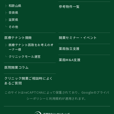
和歌山県
参考物件一覧
奈良県
滋賀県
その他
医療テナント開発
開業セミナー・イベント
医療テナント誘致をお考えのオ
薬局独立支援
ーナー様
クリニックモール運営
薬局M&A支援
医院開業コラム
クリニック開業ご相談時によく
あるご質問
このサイトはreCAPTCHAによって保護されており、Googleの
プライバ
シーポリシー
と
利用規約
が適用されます。