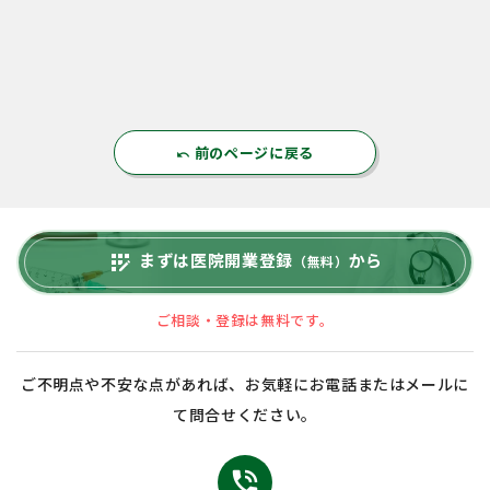
前のページに戻る
undo
まずは医院開業登録
から
app_registration
（無料）
ご相談・登録は無料です。
ご不明点や不安な点があれば、お気軽にお電話またはメールに
て問合せください。
phone_in_talk