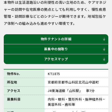
本物件は生活道路沿いの利便性の高い立地のため、ケアマネジ
ャーの訪問や在宅医療の拠点としても利用しやすく、慢性疾患
管理・訪問診療などとのシナジーが期待できます。地域包括ケ
ア体制への組み込みも進めやすい環境です。
物件テナントの詳細
south
募集中の間取り
south
アクセスマップ
south
物件No.
KT1875
所在地
京都府京都市山科区北花山中道町
アクセス
JR東海道線「山科駅」 車7分
募集科目
内科・眼科・整形外科・脳神経外科・
美容外科・歯科等