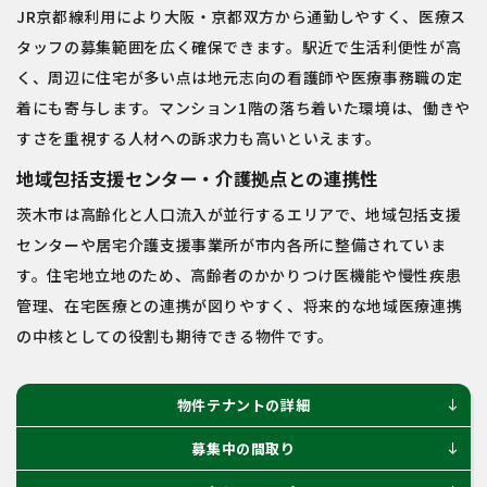
JR京都線利用により大阪・京都双方から通勤しやすく、医療ス
タッフの募集範囲を広く確保できます。駅近で生活利便性が高
く、周辺に住宅が多い点は地元志向の看護師や医療事務職の定
着にも寄与します。マンション1階の落ち着いた環境は、働きや
すさを重視する人材への訴求力も高いといえます。
地域包括支援センター・介護拠点との連携性
茨木市は高齢化と人口流入が並行するエリアで、地域包括支援
センターや居宅介護支援事業所が市内各所に整備されていま
す。住宅地立地のため、高齢者のかかりつけ医機能や慢性疾患
管理、在宅医療との連携が図りやすく、将来的な地域医療連携
の中核としての役割も期待できる物件です。
物件テナントの詳細
south
募集中の間取り
south