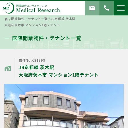
mail
call
/
開業物件・テナント一覧
/
JR京都線 茨木駅
home
大阪府茨木市 マンション1階テナント
医院開業物件・テナント一覧
物件No.KS1899
JR京都線 茨木駅
home_work
大阪府茨木市 マンション1階テナント