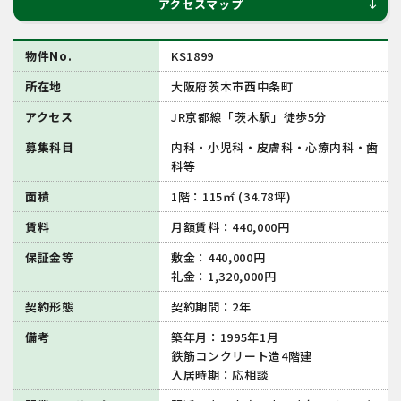
アクセスマップ
south
物件No.
KS1899
所在地
大阪府茨木市西中条町
アクセス
JR京都線「茨木駅」徒歩5分
募集科目
内科・小児科・皮膚科・心療内科・歯
科等
面積
1階：115㎡ (34.78坪)
賃料
月額賃料：440,000円
保証金等
敷金：440,000円
礼金：1,320,000円
契約形態
契約期間：2年
備考
築年月：1995年1月
鉄筋コンクリート造4階建
入居時期：応相談