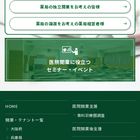
薬局の独立開業をお考えの皆様
east
薬局の譲渡をお考えの薬局経営者様
east
医院開業に役立つ
セミナー・イベント
HOME
医院開業支援
無料診療圏調査
開業・テナント一覧
医院開業後支援
大阪府
兵庫県