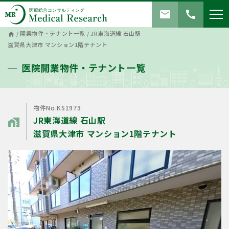
mail
call
/
開業物件・テナント一覧
/
JR東海道線 石山駅
home
滋賀県大津市 マンション1階テナント
医院開業物件・テナント一覧
物件No.KS1973
JR東海道線 石山駅
home_work
滋賀県大津市 マンション1階テナント