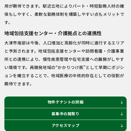
用が期待できます。駅近立地によりパート・時短勤務人材の確
保もしやすく、柔軟な勤務体制を構築しやすい点もメリットで
す。
地域包括支援センター・介護拠点との連携性
大津市南部は今後、人口増加と高齢化が同時に進行するエリア
と予測されます。地域包括支援センターや訪問看護・介護事業
所との連携により、慢性疾患管理や在宅支援への展開がしやす
い環境です。再開発地域の“かかりつけ医”として早期にポジシ
ョンを確立することで、地域医療の中核的存在としての役割が
期待できます。
物件テナントの詳細
south
募集中の間取り
south
アクセスマップ
south