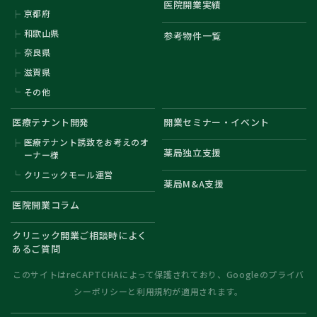
医院開業実績
京都府
和歌山県
参考物件一覧
奈良県
滋賀県
その他
医療テナント開発
開業セミナー・イベント
医療テナント誘致をお考えのオ
薬局独立支援
ーナー様
クリニックモール運営
薬局M&A支援
医院開業コラム
クリニック開業ご相談時によく
あるご質問
このサイトはreCAPTCHAによって保護されており、Googleの
プライバ
シーポリシー
と
利用規約
が適用されます。