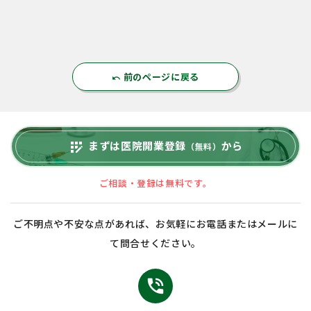
前のページに戻る
undo
まずは医院開業登録
から
app_registration
（無料）
ご相談・登録は無料です。
ご不明点や不安な点があれば、お気軽にお電話またはメールに
て問合せください。
phone_in_talk