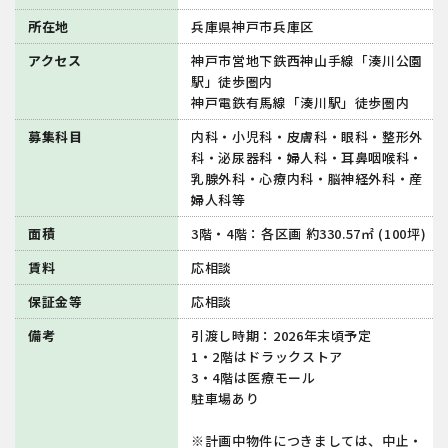
所在地
兵庫県神戸市兵庫区
アクセス
神戸市営地下鉄西神山手線「湊川公園
駅」徒歩圏内
神戸電鉄有馬線「湊川駅」徒歩圏内
募集科目
内科・小児科・皮膚科・眼科・整形外
科・泌尿器科・婦人科・耳鼻咽喉科・
乳腺外科・心療内科・脳神経外科・産
婦人科等
面積
3階・4階：各区画 約330.57㎡ (100坪)
賃料
応相談
保証金等
応相談
備考
引渡し時期：2026年末頃予定
1・2階はドラックストア
3・4階は医療モール
駐車場あり
※計画中物件につきましては、中止・