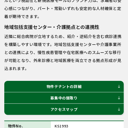
ルという視認性と新規医療モールのブランド力は、求職者の安
心感につながり、パート・常勤いずれも安定的な人材確保と定
着が期待できます。
地域包括支援センター・介護拠点との連携性
近隣に総合病院が立地するため、紹介・逆紹介を含む病診連携
を構築しやすい環境です。地域包括支援センターや介護事業所
との連携により、慢性疾患管理や在宅医療へのスムーズな移行
が可能となり、外来診療と地域医療を両立できる拠点形成が見
込まれます。
物件テナントの詳細
south
募集中の間取り
south
アクセスマップ
south
物件No.
KS1993