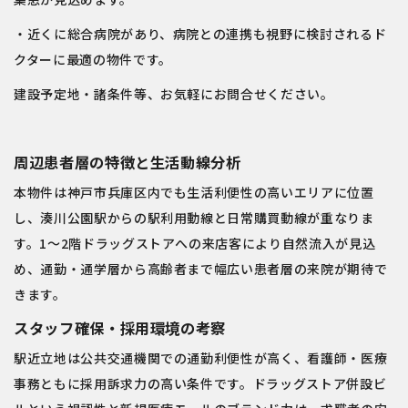
・近くに総合病院があり、病院との連携も視野に検討されるド
クターに最適の物件です。
建設予定地・諸条件等、お気軽にお問合せください。
周辺患者層の特徴と生活動線分析
本物件は
神戸市兵庫区
内でも生活利便性の高いエリアに位置
し、
湊川公園駅
からの駅利用動線と日常購買動線が重なりま
す。1～2階ドラッグストアへの来店客により自然流入が見込
め、通勤・通学層から高齢者まで幅広い患者層の来院が期待で
きます。
スタッフ確保・採用環境の考察
駅近立地は公共交通機関での通勤利便性が高く、看護師・医療
事務ともに採用訴求力の高い条件です。ドラッグストア併設ビ