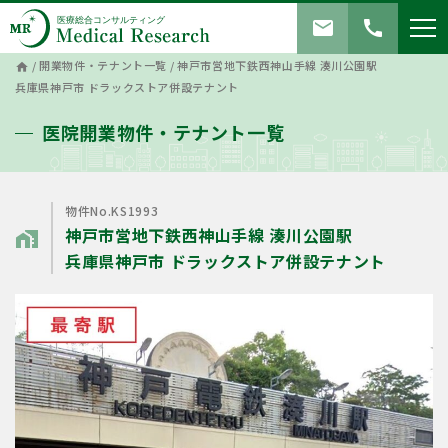
mail
call
/
開業物件・テナント一覧
/
神戸市営地下鉄西神山手線 湊川公園駅
home
兵庫県神戸市 ドラックストア併設テナント
医院開業物件・テナント一覧
物件No.KS1993
神戸市営地下鉄西神山手線 湊川公園駅
home_work
兵庫県神戸市 ドラックストア併設テナント