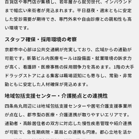
百貨店や専門店が集積し、若年層から就労世代、インバウンド
まで幅広い来街者が見込まれます。平日昼夜・週末ともに安定
した受診需要が期待でき、専門外来や自由診療との親和性も高
い環境です。
スタッフ確保・採用環境の考察
京都市中心部は公共交通網が充実しており、広域からの通勤が
可能です。新築ビル内医療モールは設備面・就業環境の訴求力
が高く、看護師・医療事務の採用競争力を高めます。1階の大手
ドラッグストアによる集客は職場認知にも寄与し、常勤・非常
勤ともに安定した人材確保が見込めます。
地域包括支援センター・介護拠点との連携性
四条烏丸周辺には地域包括支援センターや居宅介護支援事業所
が点在し、都市型の医療・介護連携が取りやすいエリアです。
通勤者・高齢居住者の双方に対応した慢性疾患管理や紹介連携
が可能で、急性期病院・薬局との連携も円滑。都心立地を活か