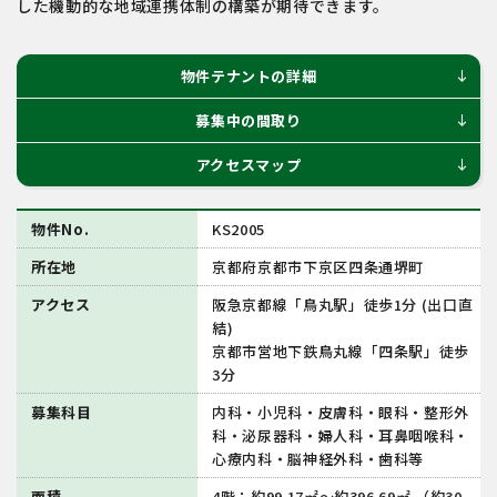
した機動的な地域連携体制の構築が期待できます。
物件テナントの詳細
south
募集中の間取り
south
アクセスマップ
south
物件No.
KS2005
所在地
京都府京都市下京区四条通堺町
アクセス
阪急京都線「鳥丸駅」徒歩1分 (出口直
結)
京都市営地下鉄鳥丸線「四条駅」徒歩
3分
募集科目
内科・小児科・皮膚科・眼科・整形外
科・泌尿器科・婦人科・耳鼻咽喉科・
心療内科・脳神経外科・歯科等
面積
4階：約99.17㎡～約396.69㎡ （約30