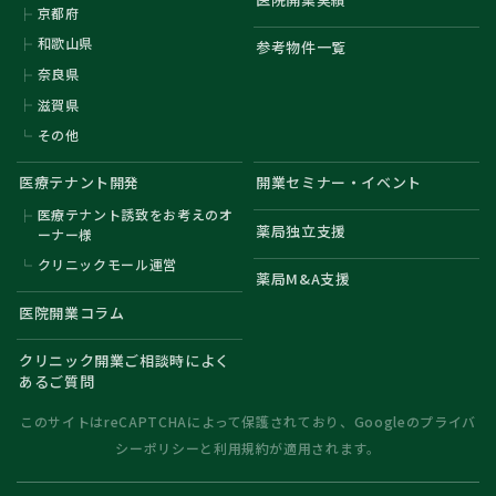
京都府
和歌山県
参考物件一覧
奈良県
滋賀県
その他
医療テナント開発
開業セミナー・イベント
医療テナント誘致をお考えのオ
薬局独立支援
ーナー様
クリニックモール運営
薬局M&A支援
医院開業コラム
クリニック開業ご相談時によく
あるご質問
このサイトはreCAPTCHAによって保護されており、Googleの
プライバ
シーポリシー
と
利用規約
が適用されます。