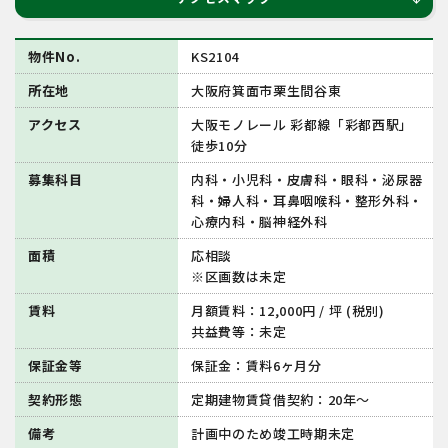
物件No.
KS2104
所在地
大阪府箕面市栗生間谷東
アクセス
大阪モノレール 彩都線「彩都西駅」
徒歩10分
募集科目
内科・小児科・皮膚科・眼科・泌尿器
科・婦人科・耳鼻咽喉科・整形外科・
心療内科・脳神経外科
面積
応相談
※区画数は未定
賃料
月額賃料：12,000円 / 坪 (税別)
共益費等：未定
保証金等
保証金：賃料6ヶ月分
契約形態
定期建物賃貸借契約：20年～
備考
計画中のため竣工時期未定