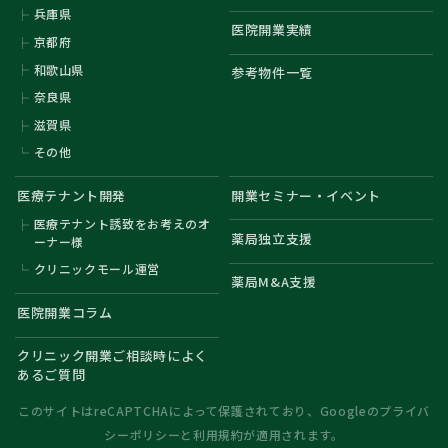
兵庫県
医院開業実績
京都府
和歌山県
参考物件一覧
奈良県
滋賀県
その他
医療テナント開発
開業セミナー・イベント
医療テナント誘致をお考えのオ
薬局独立支援
ーナー様
クリニックモール運営
薬局M&A支援
医院開業コラム
クリニック開業ご相談時によく
あるご質問
このサイトはreCAPTCHAによって保護されており、Googleの
プライバ
シーポリシー
と
利用規約
が適用されます。