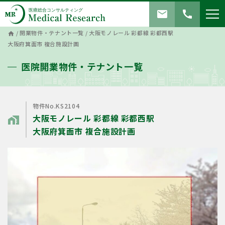
mail
call
/
開業物件・テナント一覧
/
大阪モノレール 彩都線 彩都西駅
home
大阪府箕面市 複合施設計画
医院開業物件・テナント一覧
物件No.KS2104
大阪モノレール 彩都線 彩都西駅
home_work
大阪府箕面市 複合施設計画