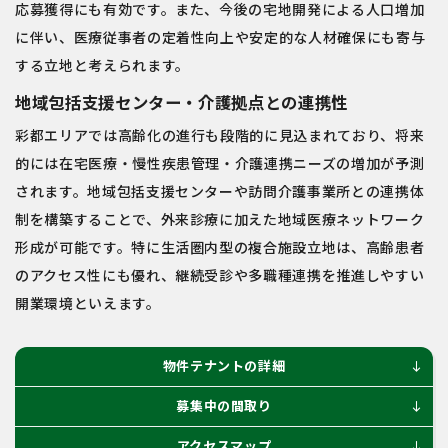
応募獲得にも有効です。また、今後の宅地開発による人口増加
に伴い、医療従事者の定着性向上や安定的な人材確保にも寄与
する立地と考えられます。
地域包括支援センター・介護拠点との連携性
彩都エリアでは高齢化の進行も段階的に見込まれており、将来
的には在宅医療・慢性疾患管理・介護連携ニーズの増加が予測
されます。地域包括支援センターや訪問介護事業所との連携体
制を構築することで、外来診療に加えた地域医療ネットワーク
形成が可能です。特に生活圏内型の複合施設立地は、高齢患者
のアクセス性にも優れ、継続受診や多職種連携を推進しやすい
開業環境といえます。
物件テナントの詳細
south
募集中の間取り
south
アクセスマップ
south