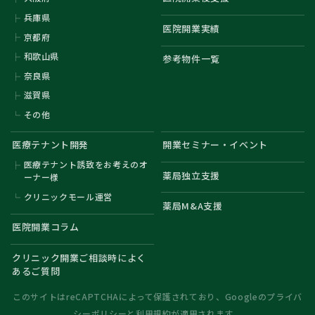
兵庫県
医院開業実績
京都府
和歌山県
参考物件一覧
奈良県
滋賀県
その他
医療テナント開発
開業セミナー・イベント
医療テナント誘致をお考えのオ
薬局独立支援
ーナー様
クリニックモール運営
薬局M&A支援
医院開業コラム
クリニック開業ご相談時によく
あるご質問
このサイトはreCAPTCHAによって保護されており、Googleの
プライバ
シーポリシー
と
利用規約
が適用されます。