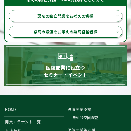
薬局の独立開業をお考えの皆様
east
薬局の譲渡をお考えの薬局経営者様
east
医院開業に役立つ
セミナー・イベント
HOME
医院開業支援
無料診療圏調査
開業・テナント一覧
医院開業後支援
大阪府