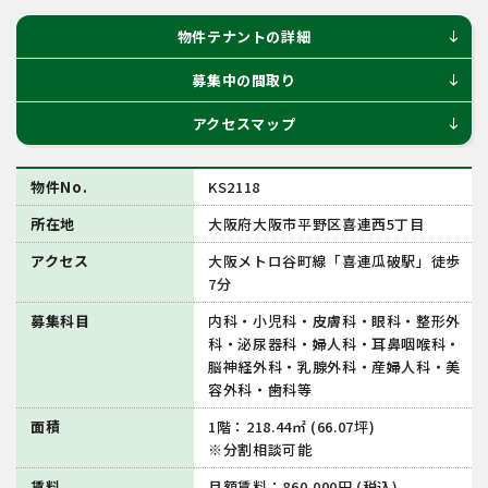
物件テナントの詳細
south
募集中の間取り
south
アクセスマップ
south
物件No.
KS2118
所在地
大阪府大阪市平野区喜連西5丁目
アクセス
大阪メトロ谷町線「喜連瓜破駅」徒歩
7分
募集科目
内科・小児科・皮膚科・眼科・整形外
科・泌尿器科・婦人科・耳鼻咽喉科・
脳神経外科・乳腺外科・産婦人科・美
容外科・歯科等
面積
1階：218.44㎡ (66.07坪)
※分割相談可能
賃料
月額賃料：860,000円 (税込)