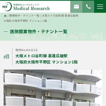
mail
call
/
開業物件・テナント一覧
/
大阪メトロ谷町線 喜連瓜破駅
home
大阪府大阪市平野区 マンション1階
医院開業物件・テナント一覧
物件No.KS2118
大阪メトロ谷町線 喜連瓜破駅
home_work
大阪府大阪市平野区 マンション1階