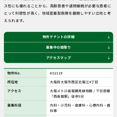
ス性にも優れることから、高齢患者や通院継続が必要な患者に
とって利便性が高く、地域密着型医療を展開しやすい立地と考
えられます。
物件テナントの詳細
south
募集中の間取り
south
アクセスマップ
south
物件No.
KS2119
所在地
大阪府大阪市西区北堀江4丁目
アクセス
大阪メトロ長堀鶴見緑地線 / 千日前線
「西長堀駅」徒歩5分
募集科目
内科・小児科・皮膚科・心療内科・歯
科等