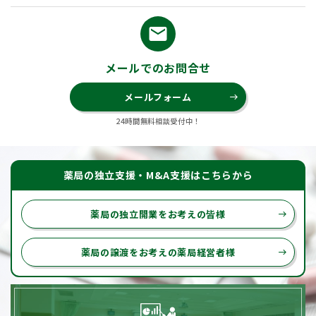
email
メールでのお問合せ
メールフォーム
east
24時間無料相談受付中！
薬局の独立支援・M&A支援はこちらから
薬局の独立開業をお考えの皆様
east
薬局の譲渡をお考えの薬局経営者様
east