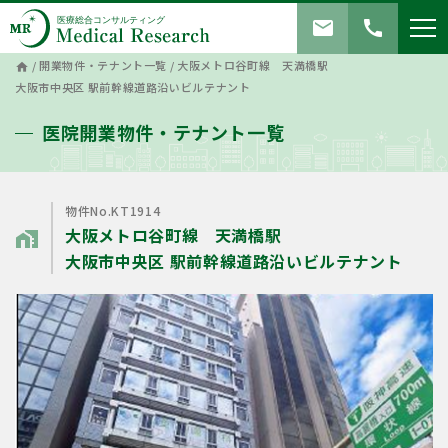
mail
call
/
開業物件・テナント一覧
/
大阪メトロ谷町線 天満橋駅
home
大阪市中央区 駅前幹線道路沿いビルテナント
医院開業物件・テナント一覧
物件No.KT1914
大阪メトロ谷町線 天満橋駅
home_work
大阪市中央区 駅前幹線道路沿いビルテナント