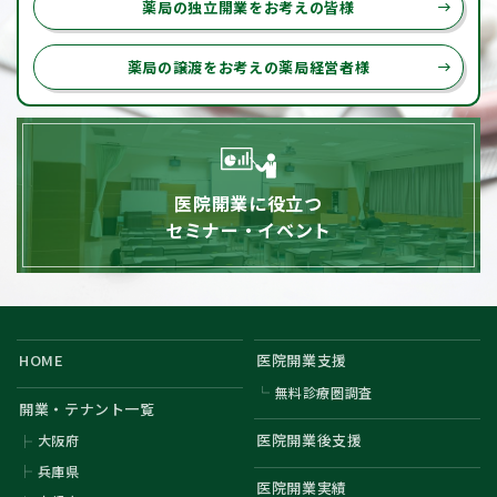
薬局の独立開業をお考えの皆様
east
薬局の譲渡をお考えの薬局経営者様
east
医院開業に役立つ
セミナー・イベント
HOME
医院開業支援
無料診療圏調査
開業・テナント一覧
医院開業後支援
大阪府
兵庫県
医院開業実績