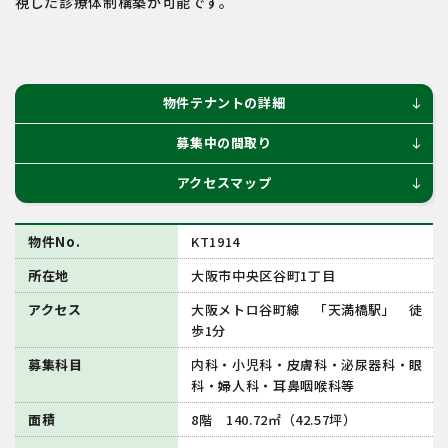
視した診療体制構築が可能です。
物件テナントの詳細
south
募集中の間取り
south
アクセスマップ
south
物件No.
KT1914
所在地
大阪市中央区谷町1丁目
アクセス
大阪メトロ谷町線 「天満橋駅」 徒
歩1分
募集科目
内科・小児科・皮膚科・泌尿器科・眼
科・婦人科・耳鼻咽喉科等
面積
8階 140.72㎡（42.57坪）