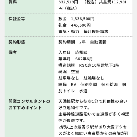
賃料
332,519円 （税込）共益費112,981
円（税込）
保証金等
敷金 1,336,500円
礼金 445,500円
電気・動力 毎月検針請求
契約形態
契約期間 2年 自動更新
備考
入居日 応相談
築年月 S62年6月
構造規模 RSC造10階建地下1階
現況 空室
駐車場なし 駐輪場なし
設備 EV 個別空調 個別給湯 個
別トイレ 水道
開業コンサルタントの
天満橋駅から徒歩1分で利便性の良い
おすすめポイント
好立地物件です。
主要幹線道路沿いで交通量が多く視認
性が抜群です。
2駅以上の最寄り駅があり大変アクセ
スがよく幅広い患者層からの来院が可