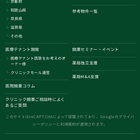
京都府
和歌山県
参考物件一覧
奈良県
滋賀県
その他
医療テナント開発
開業セミナー・イベント
医療テナント誘致をお考えのオ
薬局独立支援
ーナー様
クリニックモール運営
薬局M&A支援
医院開業コラム
クリニック開業ご相談時によく
あるご質問
このサイトはreCAPTCHAによって保護されており、Googleの
プライバ
シーポリシー
と
利用規約
が適用されます。