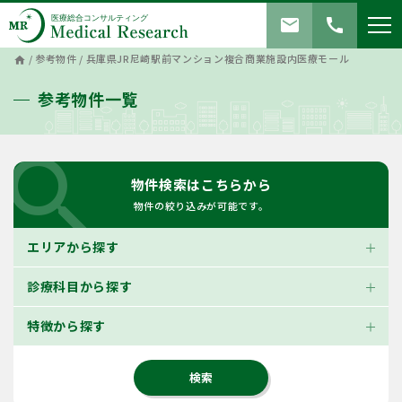
mail
call
/
参考物件
/
兵庫県JR尼崎駅前マンション複合商業施設内医療モール
home
参考物件一覧
search
物件検索はこちらから
物件の絞り込みが可能です。
エリアから探す
診療科目から探す
特徴から探す