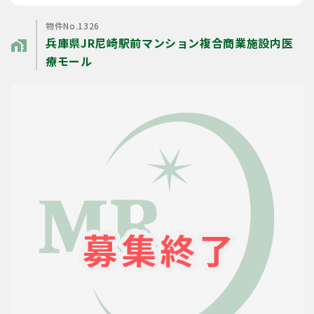
物件No.1326
兵庫県JR尼崎駅前マンション複合商業施設内医
home_work
療モール