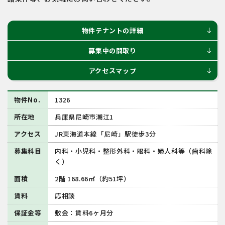
物件テナントの詳細
south
募集中の間取り
south
アクセスマップ
south
物件No.
1326
所在地
兵庫県尼崎市潮江1
アクセス
JR東海道本線「尼崎」駅徒歩3分
募集科目
内科・小児科・整形外科・眼科・婦人科等（歯科除
く）
面積
2階 168.66㎡（約51坪）
賃料
応相談
保証金等
敷金：賃料6ヶ月分