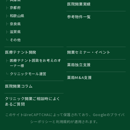
医院開業実績
京都府
和歌山県
参考物件一覧
奈良県
滋賀県
その他
医療テナント開発
開業セミナー・イベント
医療テナント誘致をお考えのオ
薬局独立支援
ーナー様
クリニックモール運営
薬局M&A支援
医院開業コラム
クリニック開業ご相談時によく
あるご質問
このサイトはreCAPTCHAによって保護されており、Googleの
プライバ
シーポリシー
と
利用規約
が適用されます。