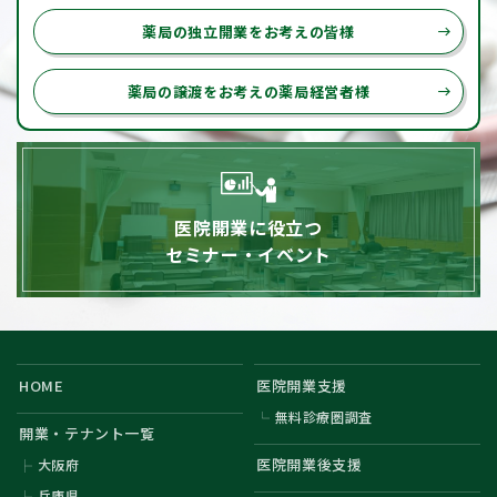
薬局の独立開業をお考えの皆様
east
薬局の譲渡をお考えの薬局経営者様
east
医院開業に役立つ
セミナー・イベント
HOME
医院開業支援
無料診療圏調査
開業・テナント一覧
医院開業後支援
大阪府
兵庫県