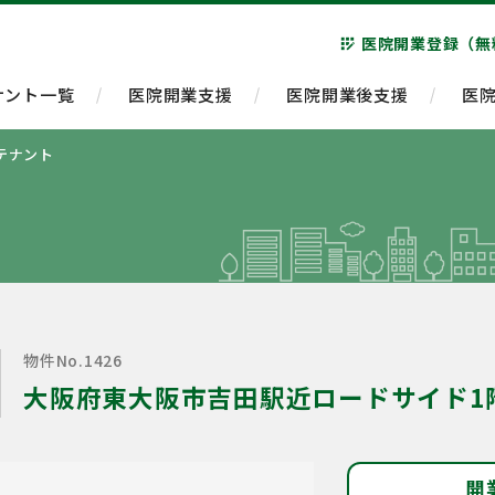
医院開業登録（無
app_registration
ナント一覧
医院開業支援
医院開業後支援
医
テナント
物件No.1426
大阪府東大阪市吉田駅近ロードサイド1
開