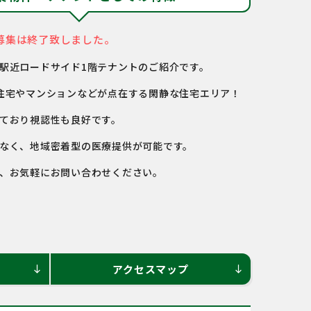
募集は終了致しました。
駅近ロードサイド1階テナントのご紹介です。
住宅やマンションなどが点在する閑静な住宅エリア！
ており視認性も良好です。
なく、地域密着型の医療提供が可能です。
、お気軽にお問い合わせください。
アクセスマップ
south
south