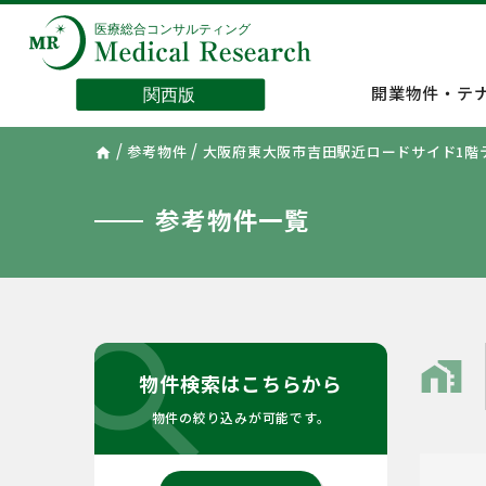
開業物件・テ
/
/
参考物件
大阪府東大阪市吉田駅近ロードサイド1階
home
参考物件一覧
search
home_work
物件検索はこちらから
物件の絞り込みが可能です。