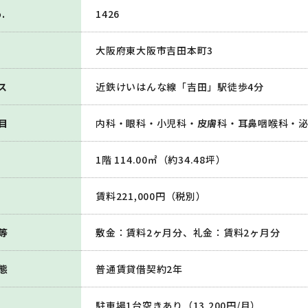
.
1426
大阪府東大阪市吉田本町3
ス
近鉄けいはんな線「吉田」駅徒歩4分
目
内科・眼科・小児科・皮膚科・耳鼻咽喉科・
1階 114.00㎡（約34.48坪）
賃料221,000円（税別）
等
敷金：賃料2ヶ月分、礼金：賃料2ヶ月分
態
普通賃貸借契約2年
駐車場1台空きあり（13,200円/月）