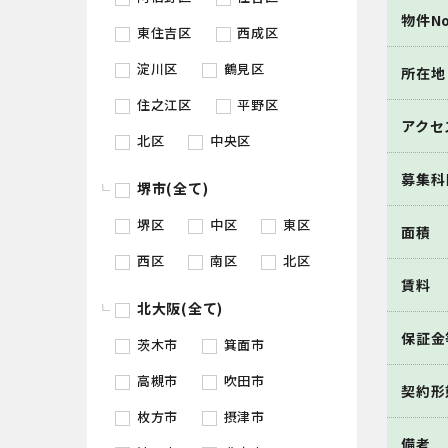
物件No
東住吉区
西成区
淀川区
鶴見区
所在地
住之江区
平野区
アクセ
北区
中央区
募集科
堺市(全て)
堺区
中区
東区
面積
西区
南区
北区
賃料
北大阪(全て)
保証金
茨木市
箕面市
高槻市
吹田市
契約形
枚方市
摂津市
備考