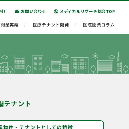
料）
お問い合わせ
メディカルリサーチ総合TOP
email
public
院開業実績
医療テナント開発
医院開業コラム
階テナント
業物件・テナントとしての特徴