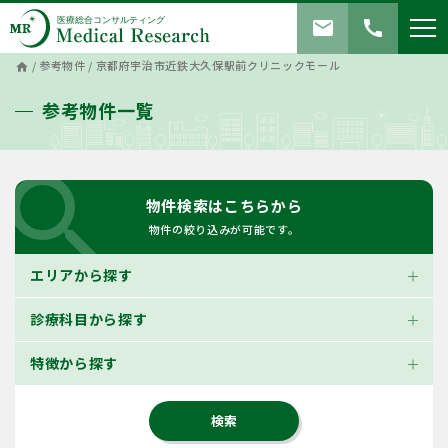
mail
call
/
参考物件
/
京都府宇治市近鉄大久保駅前クリニックモール
home
参考物件一覧
search
物件検索はこちらから
物件の絞り込みが可能です。
エリアから探す
診療科目から探す
特徴から探す