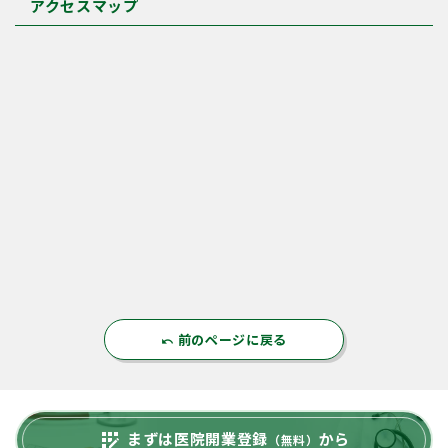
アクセスマップ
前のページに戻る
undo
まずは医院開業登録
から
app_registration
（無料）