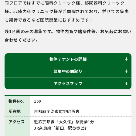
同フロアではすでに眼科クリニック様、泌尿器科クリニック
様。心療内科クリニック様がご開院されており、併せての集患
も期待できるなど医院開業におすすめです！
残1区画のみの募集です。物件内覧や諸条件等、お気軽にお問い
合わせください。
物件テナントの詳細
south
募集中の間取り
south
アクセスマップ
south
物件No.
160
所在地
京都府宇治市広野町西裏
アクセス
近鉄京都線「大久保」駅徒歩1分
JR奈良線「新田」駅徒歩2分