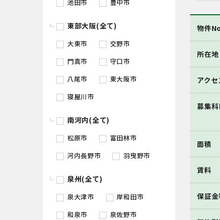
池田市
豊中市
東部大阪(全て)
物件No
大東市
交野市
所在地
門真市
守口市
八尾市
東大阪市
アクセ
寝屋川市
募集科
南河内(全て)
松原市
富田林市
面積
河内長野市
羽曳野市
賃料
泉州(全て)
保証金
泉大津市
岸和田市
和泉市
泉佐野市