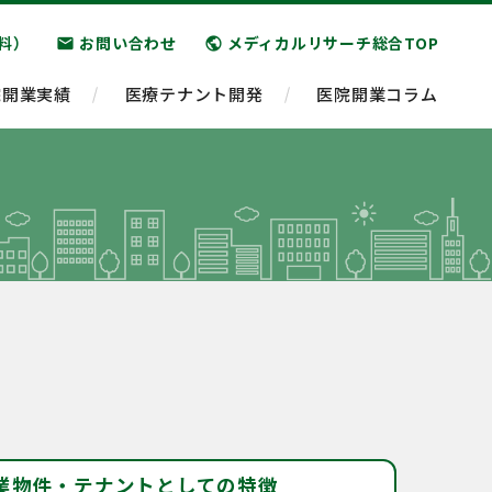
料）
お問い合わせ
メディカルリサーチ総合TOP
email
public
院開業実績
医療テナント開発
医院開業コラム
業物件・テナントとしての特徴