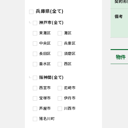
契約形
兵庫県(全て)
備考
神戸市(全て)
東灘区
灘区
中央区
兵庫区
長田区
須磨区
物件
垂水区
西区
阪神間(全て)
西宮市
尼崎市
宝塚市
伊丹市
芦屋市
川西市
猪名川町