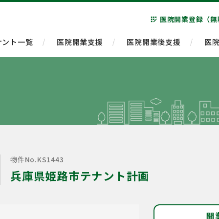
医院開業登録（無
app_registration
ナント一覧
医院開業支援
医院開業後支援
医
物件No.KS1443
兵庫県姫路市テナント計画
開