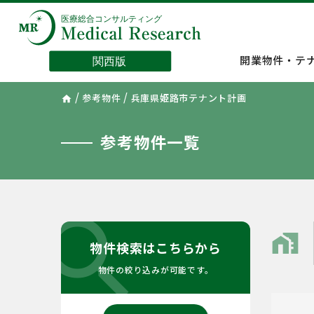
開業物件・テ
/
/
参考物件
兵庫県姫路市テナント計画
home
参考物件一覧
search
home_work
物件検索はこちらから
物件の絞り込みが可能です。