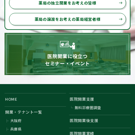
薬局の独立開業をお考えの皆様
east
薬局の譲渡をお考えの薬局経営者様
east
医院開業に役立つ
セミナー・イベント
HOME
医院開業支援
無料診療圏調査
開業・テナント一覧
医院開業後支援
大阪府
兵庫県
医院開業実績