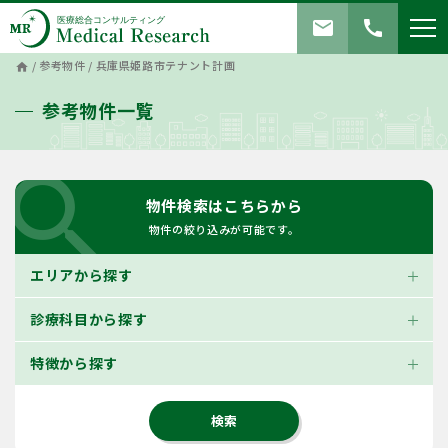
mail
call
/
参考物件
/
兵庫県姫路市テナント計画
home
参考物件一覧
search
物件検索はこちらから
物件の絞り込みが可能です。
エリアから探す
診療科目から探す
特徴から探す