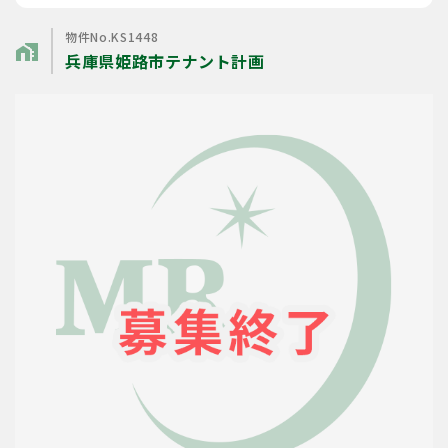
物件No.KS1448
home_work
兵庫県姫路市テナント計画