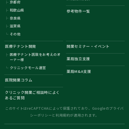
京都府
和歌山県
参考物件一覧
奈良県
滋賀県
その他
医療テナント開発
開業セミナー・イベント
医療テナント誘致をお考えのオ
薬局独立支援
ーナー様
クリニックモール運営
薬局M&A支援
医院開業コラム
クリニック開業ご相談時によく
あるご質問
このサイトはreCAPTCHAによって保護されており、Googleの
プライバ
シーポリシー
と
利用規約
が適用されます。