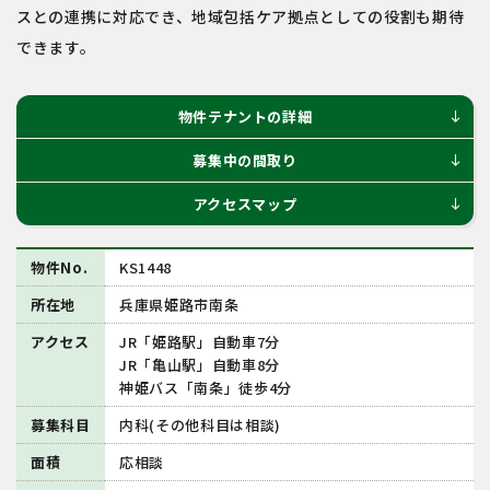
スとの連携に対応でき、地域包括ケア拠点としての役割も期待
できます。
物件テナントの詳細
south
募集中の間取り
south
アクセスマップ
south
物件No.
KS1448
所在地
兵庫県姫路市南条
アクセス
JR「姫路駅」自動車7分
JR「亀山駅」自動車8分
神姫バス「南条」徒歩4分
募集科目
内科(その他科目は相談)
面積
応相談