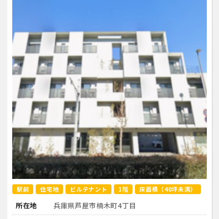
駅前
住宅地
ビルテナント
1階
床面積（40坪未満）
所在地
兵庫県芦屋市楠木町4丁目