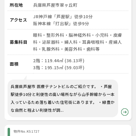
所在地
兵庫県芦屋市翠ヶ丘町
JR神戸線「芦屋駅」徒歩10分
アクセス
阪神本線「打出駅」徒歩9分
眼科・整形外科・脳神経外科・小児科・皮膚
募集科目
科・泌尿器科・婦人科・耳鼻咽喉科・産婦人
科・乳腺外科・美容外科・歯科等
2階：119.44㎡ (36.13坪)
面積
3階：195.15㎡ (59.03坪)
兵庫県芦屋市 医療テナントビルのご紹介です。 ・芦屋
駅徒歩10分と利便性の高い場所ながら山手幹線から一本
入っているため落ち着いた住宅街にあります。 ・緑豊か
な自然と程よい利便性が調...
物件No.KS1727