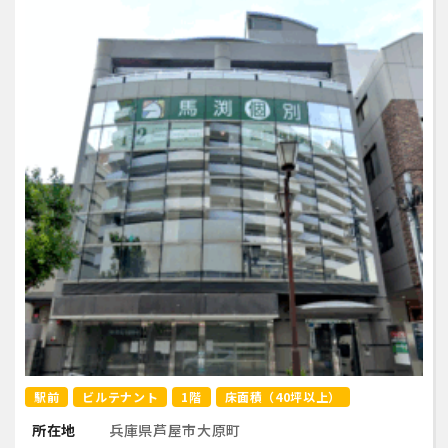
駅前
ビルテナント
1階
床面積（40坪以上）
所在地
兵庫県芦屋市大原町