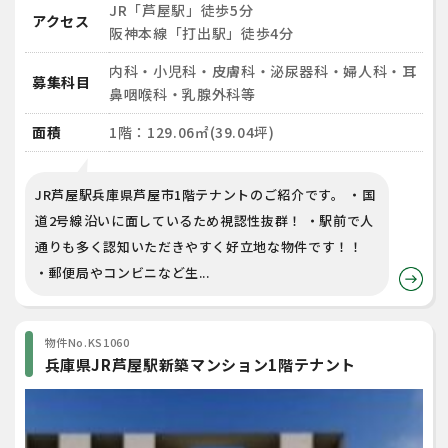
JR「芦屋駅」徒歩5分
アクセス
阪神本線「打出駅」徒歩4分
内科・小児科・皮膚科・泌尿器科・婦人科・耳
募集科目
鼻咽喉科・乳腺外科等
面積
1階：129.06㎡(39.04坪)
JR芦屋駅兵庫県芦屋市1階テナントのご紹介です。 ・国
道2号線沿いに面しているため視認性抜群！ ・駅前で人
通りも多く認知いただきやすく好立地な物件です！！
・郵便局やコンビニなど生...
物件No.KS1060
兵庫県JR芦屋駅新築マンション1階テナント