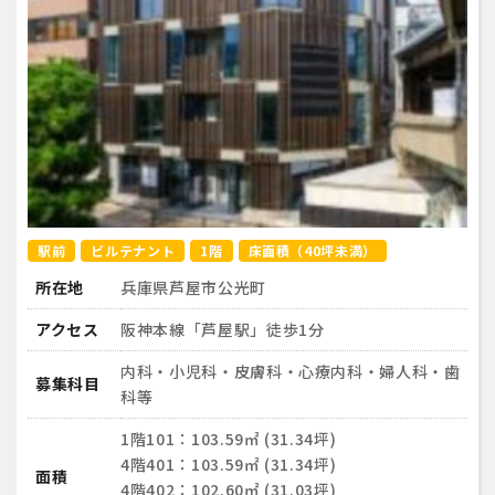
駅前
ビルテナント
1階
床面積（40坪未満）
所在地
兵庫県芦屋市公光町
アクセス
阪神本線「芦屋駅」徒歩1分
内科・小児科・皮膚科・心療内科・婦人科・歯
募集科目
科等
1階101：103.59㎡ (31.34坪)
4階401：103.59㎡ (31.34坪)
面積
4階402：102.60㎡ (31.03坪)