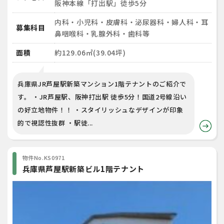
阪神本線「打出駅」徒歩5分
内科・小児科・皮膚科・泌尿器科・婦人科・耳
募集科目
鼻咽喉科・乳腺外科・歯科等
面積
約129.06㎡(39.04坪)
兵庫県JR芦屋駅新築マンション1階テナントのご紹介で
す。 ・JR芦屋駅、阪神打出駅 徒歩5分！国道2号線沿い
の好立地物件！！ ・スタイリッシュなデザインが印象
的で視認性抜群 ・駅徒...
物件No.KS0971
兵庫県芦屋駅新築ビル1階テナント