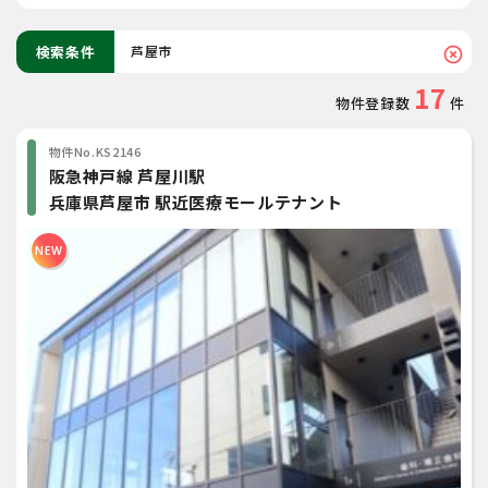
検索条件
芦屋市
highlight_off
17
物件登録数
件
物件No.KS2146
阪急神戸線 芦屋川駅
兵庫県芦屋市 駅近医療モールテナント
NEW