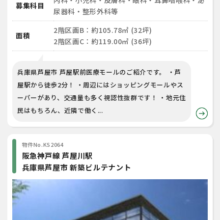
内科・小児科・皮膚科・眼科・耳鼻咽喉科・泌
募集科目
尿器科・整形外科等
2階区画B：約105.78㎡ (32坪)
面積
2階区画C：約119.00㎡ (36坪)
兵庫県芦屋市 芦屋駅前医療モールのご紹介です。 ・芦
屋駅から徒歩2分！ ・周辺にはショッピングモールやス
ーパーがあり、交通量も多く視認性抜群です！ ・地元住
民はもちろん、近隣で働く...
物件No.KS2064
阪急神戸線 芦屋川駅
兵庫県芦屋市 新築ビルテナント