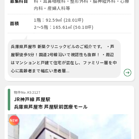
募集科目
科・耳鼻咽喉科・整形外科・脳神経外科・心療
内科・産婦人科等
1階：92.59㎡ (28.01坪)
面積
2～5階：165.61㎡ (50.10坪)
兵庫県芦屋市 新築クリニックビルのご紹介です。 ・芦
屋駅徒歩5分！国道2号線沿いで視認性も抜群！ ・周辺
はマンションと戸建て住宅が混在し、ファミリー層を中
心に高齢者まで幅広い患者層...
物件No.KS2127
JR神戸線 芦屋駅
兵庫県芦屋市 芦屋駅前医療モール
NEW