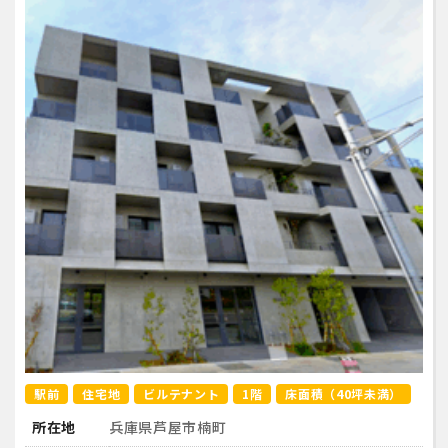
駅前
住宅地
ビルテナント
1階
床面積（40坪未満）
所在地
兵庫県芦屋市楠町