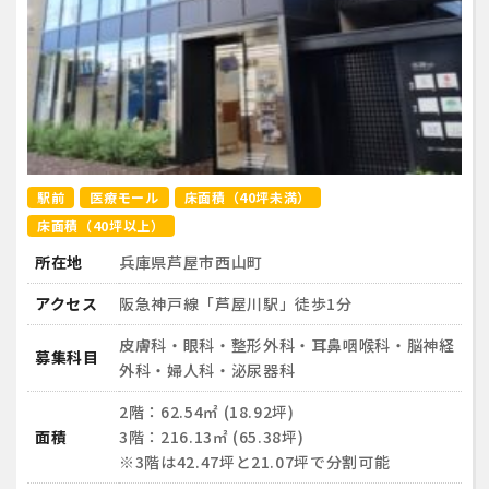
駅前
医療モール
床面積（40坪未満）
床面積（40坪以上）
所在地
兵庫県芦屋市西山町
アクセス
阪急神戸線「芦屋川駅」徒歩1分
皮膚科・眼科・整形外科・耳鼻咽喉科・脳神経
募集科目
外科・婦人科・泌尿器科
2階：62.54㎡ (18.92坪)
面積
3階：216.13㎡ (65.38坪)
※3階は42.47坪と21.07坪で分割可能