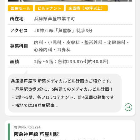
医療モール
ビルテナント
床面積（40坪以上）
所在地
兵庫県芦屋市業平町
アクセス
JR神戸線「芦屋駅」徒歩3分
内科・小児科・皮膚科・整形外科・泌尿器科・
募集科目
心療内科・耳鼻科
面積
2階～5階：各約134.87㎡(約40.8坪)
兵庫県芦屋市 新築メディカルビル計画のご紹介です。
・芦屋駅徒歩3分に、5階建てのメディカルビル計画！
・2階～5階、各フロア1テナント、計4区画の募集です
・隣地ではJR芦屋駅南...
物件No.KS1724
阪急神戸線 芦屋川駅