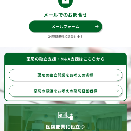
email
メールでのお問合せ
メールフォーム
east
24時間無料相談受付中！
薬局の独立支援・M&A支援はこちらから
薬局の独立開業をお考えの皆様
east
薬局の譲渡をお考えの薬局経営者様
east
医院開業に役立つ