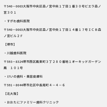
〒540－0003大阪市中央区森ノ宮中央１丁目１番３０号ビエラ森ノ
宮３０１
・すがわ歯科医院
〒540－0003大阪市中央区森ノ宮中央１丁目１４番１７号ＩＣＢ森
ノ宮ビル２Ｆ
【堺市】
・川越歯科医院
〒593－8324堺市西区鳳東町３丁２８０番地１オーキッドガーデン
鳳 １０１号
・けいの歯科・美容皮膚科
〒591－8044堺市北区中長尾町４－４－６
【北大阪】
・おおたにファミリー歯科クリニック