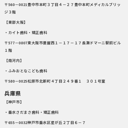
〒560－0021豊中市本町３丁目４－２７豊中本町メディカルブリッ
ジ３階
【東部大阪】
・カイト歯科・矯正歯科
〒577－0807東大阪市菱屋西１－１７－１７長瀬ドマーニ駅前ビル
１階
【南河内】
・ふみおとなこども歯科
〒580－0025松原市北新町４丁目２４９番１ ３０１号室
兵庫県
【神戸市】
・垂水さだまさ歯科・矯正歯科
〒655－0032神戸市垂水区星が丘２丁目６－７