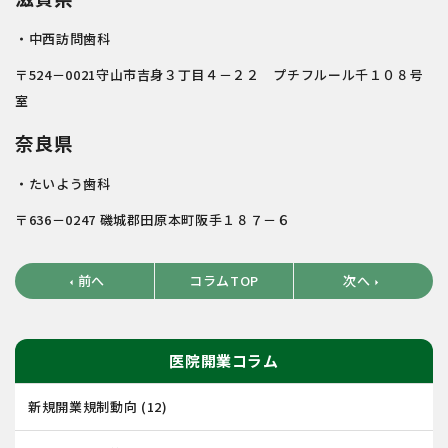
・中西訪問歯科
〒524－0021守山市吉身３丁目４－２２ プチフルール千１０８号
室
奈良県
・たいよう歯科
〒636－0247 磯城郡田原本町阪手１８７－６
前へ
コラムTOP
次へ
arrow_left
arrow_right
医院開業コラム
新規開業規制動向
(12)