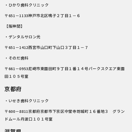
・ひかり歯科クリニック
〒651－1133神戸市北区鳴子２丁目１－６
【阪神間】
・デンタルサロン光
〒651－1412西宮市山口町下山口３丁目１－７
・そのだ歯科
〒661－0953尼崎市東園田町９丁目１番１４号パークスクエア東園
田１０５号室
京都府
・いせき歯科クリニック
〒600－8811京都府京都市下京区中堂寺坊城町１６番地３ グラン
ドムール丹波口１０１号室
滋賀県